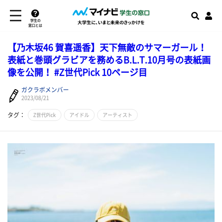
学生の
窓口とは
【乃木坂46 賀喜遥香】天下無敵のサマーガール！
表紙と巻頭グラビアを務めるB.L.T.10月号の表紙画
像を公開！ #Z世代Pick 10ページ目
ガクラボメンバー
2023/08/21
タグ：
Z世代Pick
アイドル
アーティスト