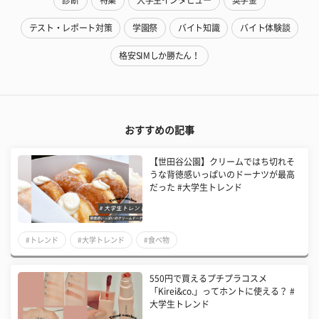
診断
特集
大学生インタビュー
奨学金
テスト・レポート対策
学園祭
バイト知識
バイト体験談
格安SIMしか勝たん！
おすすめの記事
【世田谷公園】クリームではち切れそ
うな背徳感いっぱいのドーナツが最高
だった #大学生トレンド
#トレンド
#大学トレンド
#食べ物
550円で買えるプチプラコスメ
「Kirei&co.」ってホントに使える？ #
大学生トレンド