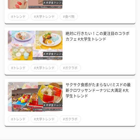
#トレンド
#大学トレンド
#食べ物
絶対に行きたい！この夏注目のコラボ
カフェ #大学生トレンド
#トレンド
#大学トレンド
#ガクラボ
サクサク食感がたまらない!ミスドの最
新クロワッサンドーナツに大満足 #大
学生トレンド
#トレンド
#大学トレンド
#ガクラボ