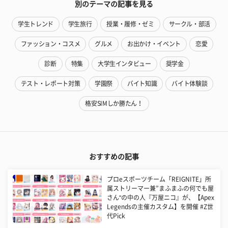
別のテーマの記事を見る
学生トレンド
学生旅行
授業・履修・ゼミ
サークル・部活
ファッション・コスメ
グルメ
お出かけ・イベント
恋愛
診断
特集
大学生インタビュー
奨学金
テスト・レポート対策
学園祭
バイト知識
バイト体験談
格安SIMしか勝たん！
おすすめの記事
プロeスポーツチーム「REIGNITE」所
属ストリーマー兼”まふまふの何でも屋
さん"の中の人『万屋ニコ』が、【Apex
Legendsの主催カスタム】を開催 #Z世
代Pick