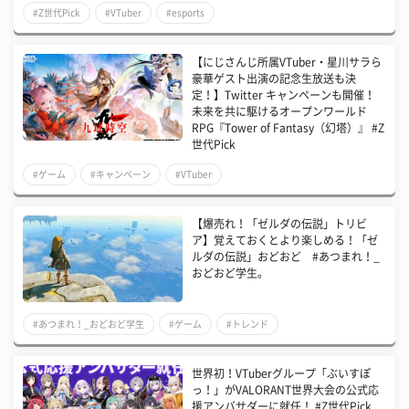
#Z世代Pick
#VTuber
#esports
【にじさんじ所属VTuber・星川サラら
豪華ゲスト出演の記念生放送も決
定！】Twitter キャンペーンも開催！​
未来を共に駆けるオープンワールド
RPG『Tower of Fantasy（幻塔）』 #Z
世代Pick
#ゲーム
#キャンペーン
#VTuber
【爆売れ！「ゼルダの伝説」トリビ
ア】覚えておくとより楽しめる！「ゼ
ルダの伝説」おどおど #あつまれ！_
おどおど学生。
#あつまれ！_おどおど学生
#ゲーム
#トレンド
世界初！VTuberグループ「ぶいすぽ
っ！」がVALORANT世界大会の公式応
援アンバサダーに就任！ #Z世代Pick