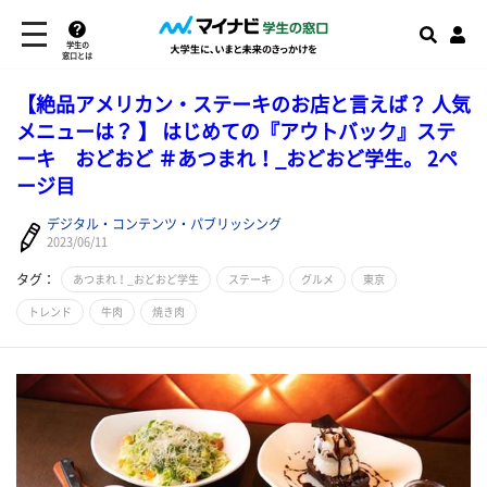
学生の
窓口とは
【絶品アメリカン・ステーキのお店と言えば？ 人気
メニューは？ 】 はじめての『アウトバック』ステ
ーキ おどおど ＃あつまれ！_おどおど学生。 2ペ
ージ目
デジタル・コンテンツ・パブリッシング
2023/06/11
タグ：
あつまれ！_おどおど学生
ステーキ
グルメ
東京
トレンド
牛肉
焼き肉