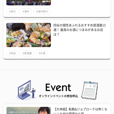
#旅行
#海外
#海外旅行
四谷の個性あふれるおすすめ居酒屋15
選！ 最高のお酒につまみがあるお店
は？
#四谷
#居酒屋
#お酒
オンラインイベントの参加申込
【大林組】転勤&ジョブローテは怖くな
い！九州の現場から設