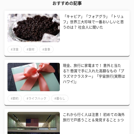
おすすめの記事
「キャビア」「フォアグラ」「トリュ
フ」世界三大珍味で一番おいしいと思
うのは？ 社会人に聞いた
#洋食
#食材
#食事
現金、旅行に家電まで！ 意外と当た
る?! 懸賞で手に入れた高額なもの「プ
ラズマクラスター」「宇宙旅行(実際は
ハワイ)」
#節約
#ライフハック
#暮らし
これから行く人は注意！ 初めての海外
旅行で戸惑うこと＆発見すること３つ