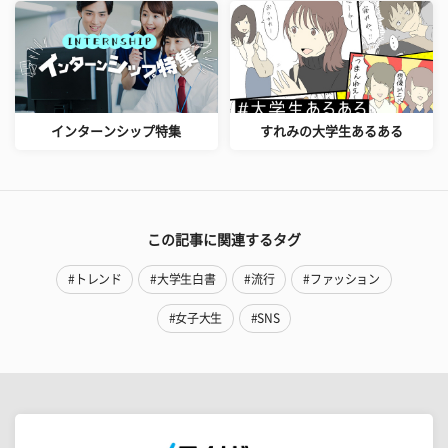
インターンシップ特集
すれみの大学生あるある
この記事に関連するタグ
#トレンド
#大学生白書
#流行
#ファッション
#女子大生
#SNS