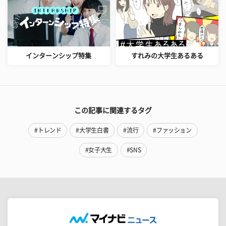
インターンシップ特集
すれみの大学生あるある
この記事に関連するタグ
#トレンド
#大学生白書
#流行
#ファッション
#女子大生
#SNS