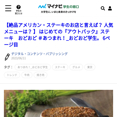
学生の
窓口とは
【絶品アメリカン・ステーキのお店と言えば？ 人気
メニューは？ 】 はじめての『アウトバック』ステ
ーキ おどおど ＃あつまれ！_おどおど学生。 6ペ
ージ目
デジタル・コンテンツ・パブリッシング
2023/06/11
タグ：
あつまれ！_おどおど学生
ステーキ
グルメ
東京
トレンド
牛肉
焼き肉