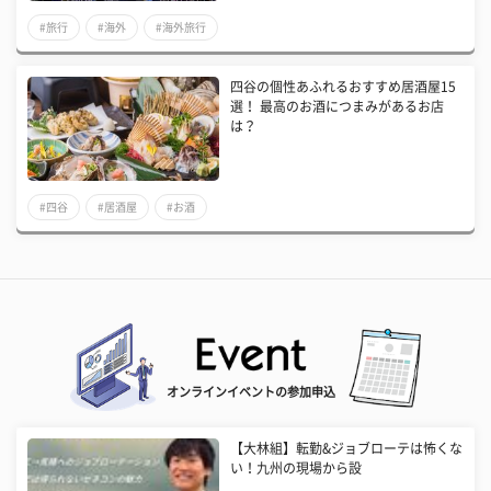
#旅行
#海外
#海外旅行
四谷の個性あふれるおすすめ居酒屋15
選！ 最高のお酒につまみがあるお店
は？
#四谷
#居酒屋
#お酒
オンラインイベントの参加申込
【大林組】転勤&ジョブローテは怖くな
い！九州の現場から設