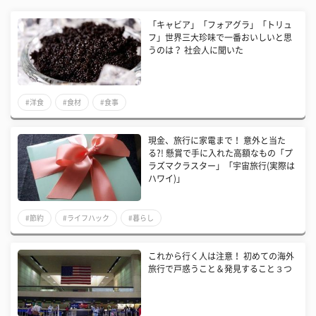
「キャビア」「フォアグラ」「トリュ
フ」世界三大珍味で一番おいしいと思
うのは？ 社会人に聞いた
#洋食
#食材
#食事
現金、旅行に家電まで！ 意外と当た
る?! 懸賞で手に入れた高額なもの「プ
ラズマクラスター」「宇宙旅行(実際は
ハワイ)」
#節約
#ライフハック
#暮らし
これから行く人は注意！ 初めての海外
旅行で戸惑うこと＆発見すること３つ