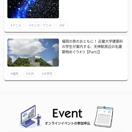
#アニメ
#マンガ・アニメ
#SF
福岡の旅のおともに！ 近畿大学建築科
の学生が案内する、天神駅周辺の名建
築物めぐり4つ【Part1】
#福岡
#九州
#大学生
オンラインイベントの参加申込