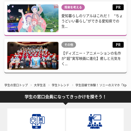
PR
将来を考える
愛知暮らしのリアルはこれだ！ “ちょ
うどいい暮らし”ができる愛知県での
生...
PR
その他
【ディズニー・アニメーションの名作
が“超”実写映画に進化】癒しと元気を
く...
学生の窓口トップ
大学生活
学生トレンド
学生目線で体験！ ソニーのスマホ「Xperi
学生の窓口会員になってきっかけを探そう！