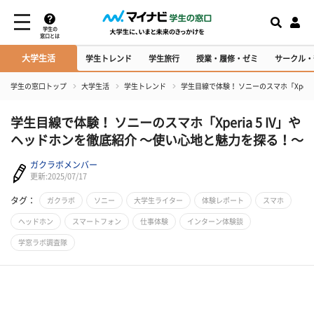
学生の
窓口とは
大学生活
学生トレンド
学生旅行
授業・履修・ゼミ
サークル・
学生の窓口トップ
大学生活
学生トレンド
学生目線で体験！ ソニーのスマホ「Xperi
学生目線で体験！ ソニーのスマホ「Xperia 5 IV」や
ヘッドホンを徹底紹介 ～使い心地と魅力を探る！～
ガクラボメンバー
更新:2025/07/17
タグ：
ガクラボ
ソニー
大学生ライター
体験レポート
スマホ
ヘッドホン
スマートフォン
仕事体験
インターン体験談
学窓ラボ調査隊