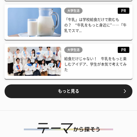
PR
大学生活
「牛乳」は学校給食だけで飲むも
の？ “牛乳をもっと身近に”――「牛
乳でスマ...
PR
大学生活
給食だけじゃない！ 牛乳をもっと楽
しむアイデア、学生が本気で考えてみ
た
もっと見る