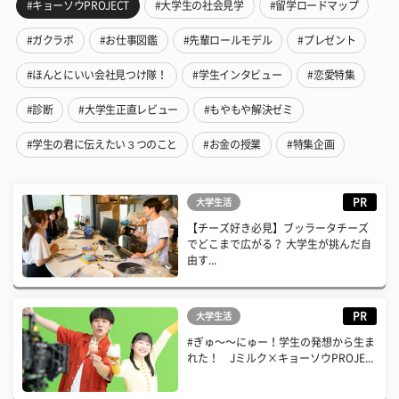
#キョーソウPROJECT
#大学生の社会見学
#留学ロードマップ
#ガクラボ
#お仕事図鑑
#先輩ロールモデル
#プレゼント
#ほんとにいい会社見つけ隊！
#学生インタビュー
#恋愛特集
#診断
#大学生正直レビュー
#もやもや解決ゼミ
#学生の君に伝えたい３つのこと
#お金の授業
#特集企画
PR
大学生活
【チーズ好き必見】ブッラータチーズ
でどこまで広がる？ 大学生が挑んだ自
由す...
PR
大学生活
#ぎゅ〜〜にゅー！学生の発想から生ま
れた！ Jミルク×キョーソウPROJE...