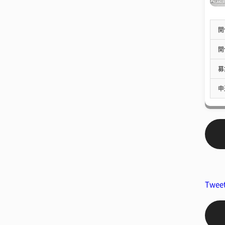
開
開
募
申
Twee