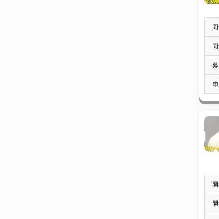
開
開
募
申
開
開