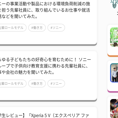
ニーの事業活動や製品における環境負荷削減の施
を担う先輩社員に、取り組んでいるお仕事や就活
話などを聞いてみた。
先輩ロールモデル
#働き方
#ソニー
らゆる子どもたちの好奇心を育むために！ ソニー
ループで子供向け教育支援に携わる先輩社員に、
事や会社の魅力を聞いてみた。
先輩ロールモデル
#働き方
#ソニー
生レビュー】「Xperia 5 V（エクスペリア ファ