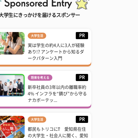
大学生にきっかけを届けるスポンサー
PR
大学生活
実は学生の約4人に3人が経験
あり!? アンケートから知るダ
ークパターン入門
PR
将来を考える
新卒社員の3年以内の離職率約
4% インフラを“錆び”から守る
ナカボーテッ...
PR
大学生活
都民もトリコに⁉ 愛知県在住
の大学生・社会人に聞く、愛知