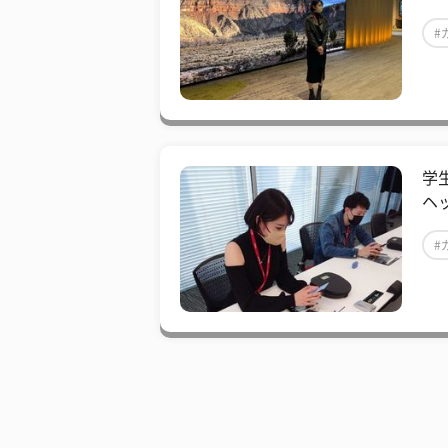
#
学生
ヘ
#