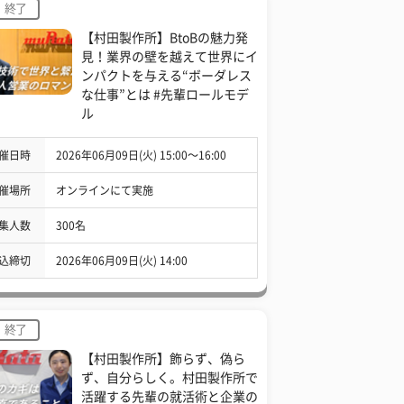
終了
【村田製作所】BtoBの魅力発
見！業界の壁を越えて世界にイ
ンパクトを与える“ボーダレス
な仕事”とは #先輩ロールモデ
ル
催日時
2026年06月09日(火) 15:00〜16:00
催場所
オンラインにて実施
集人数
300名
込締切
2026年06月09日(火) 14:00
終了
【村田製作所】飾らず、偽ら
ず、自分らしく。村田製作所で
活躍する先輩の就活術と企業の