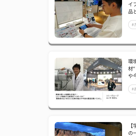
イ
品
#
環
材
や
#
【
の