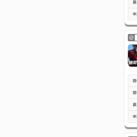
募
申
開
開
募
申