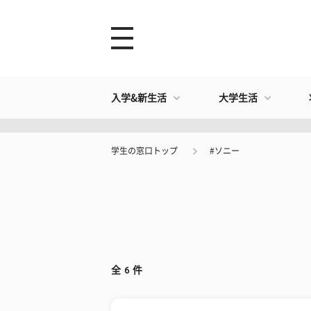
入学&新生活
大学生活
学生の窓口トップ
#ソニー
全
6
件