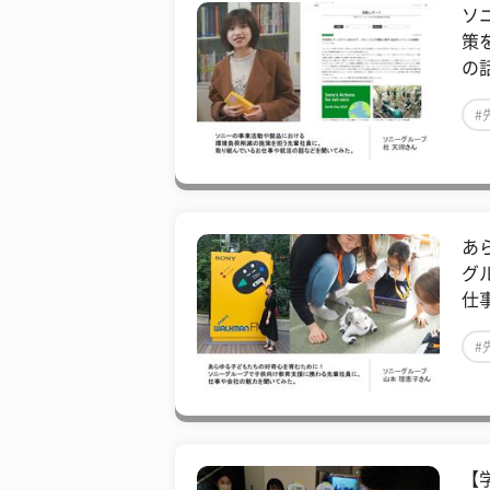
ソ
策
の
#
あ
グ
仕
#
【学