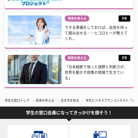
PR
将来を考える
できる準備をしておけば、自信を持っ
て踏み出せる――ヒコロヒーが教えて
くれ...
PR
将来を考える
「日本縦断で培った視野と判断力が、
世界を動かす政策の現場で生きてい
る」
学生の窓口トップ
将来を考える
生き方を知る
学生ビジネスプランコンテスト「Jum
学生の窓口会員になってきっかけを探そう！