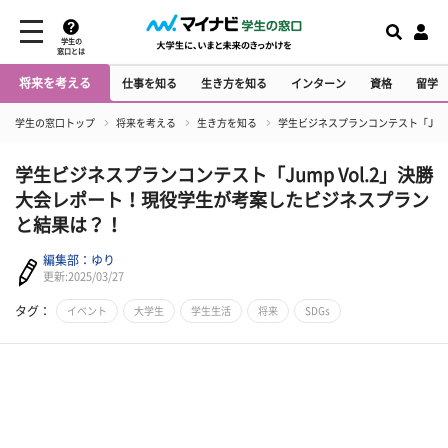
学生の
窓口とは
将来を考える
仕事を知る
生き方を知る
インターン
資格
留学
学生の窓口トップ
将来を考える
生き方を知る
学生ビジネスプランコンテスト「Jum
学生ビジネスプランコンテスト「Jump Vol.2」決勝
大会レポート！現役学生が考案したビジネスプラン
と結果は？！
編集部：ゆり
更新:2025/03/27
タグ：
イベント
大学生
学生生活
将来
SDGs