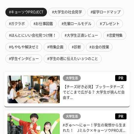
#キョーソウPROJECT
#大学生の社会見学
#留学ロードマップ
#ガクラボ
#お仕事図鑑
#先輩ロールモデル
#プレゼント
#ほんとにいい会社見つけ隊！
#大学生正直レビュー
#恋愛特集
#もやもや解決ゼミ
#特集企画
#診断
#お金の授業
#学生インタビュー
#学生の君に伝えたい３つのこと
PR
大学生活
【チーズ好き必見】ブッラータチーズ
でどこまで広がる？ 大学生が挑んだ自
由す...
PR
大学生活
#ぎゅ〜〜にゅー！学生の発想から生ま
れた！ Jミルク×キョーソウPROJE...