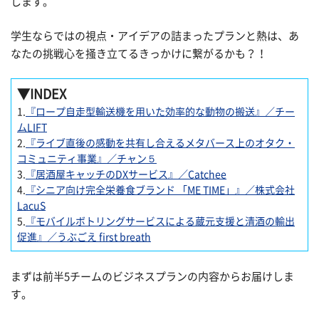
します。
学生ならではの視点・アイデアの詰まったプランと熱は、あ
なたの挑戦心を掻き立てるきっかけに繋がるかも？！
▼INDEX
1.
『ロープ自走型輸送機を用いた効率的な動物の搬送』／チー
ムLIFT
2.
『ライブ直後の感動を共有し合えるメタバース上のオタク・
コミュニティ事業』／チャン５
3.
『居酒屋キャッチのDXサービス』／Catchee
4.
『シニア向け完全栄養食ブランド 「ME TIME」』／株式会社
LacuS
5.
『モバイルボトリングサービスによる蔵元支援と清酒の輸出
促進』／うぶごえ first breath
まずは前半5チームのビジネスプランの内容からお届けしま
す。