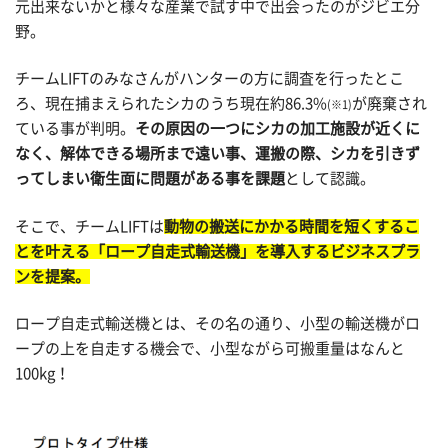
元出来ないかと様々な産業で試す中で出会ったのがジビエ分
野。
チームLIFTのみなさんがハンターの方に調査を行ったとこ
ろ、現在捕まえられたシカのうち現在約86.3%
が廃棄され
(※1)
ている事が判明。
その原因の一つにシカの加工施設が近くに
なく、解体できる場所まで遠い事、運搬の際、シカを引きず
ってしまい衛生面に問題がある事を課題
として認識。
そこで、チームLIFTは
動物の搬送にかかる時間を短くするこ
とを叶える「ロープ自走式輸送機」を導入するビジネスプラ
ンを提案。
ロープ自走式輸送機とは、その名の通り、小型の輸送機がロ
ープの上を自走する機会で、小型ながら可搬重量はなんと
100kg！