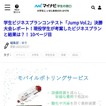
学生の
窓口とは
学生ビジネスプランコンテスト「Jump Vol.2」決勝
大会レポート！現役学生が考案したビジネスプラン
と結果は？！ 10ページ目
編集部：ゆり
更新:2025/03/27
タグ：
イベント
大学生
学生生活
将来
SDGs