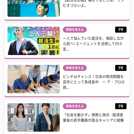
【就活生応援】噛んでるときは、うつ
むきづらいよ。
PR
将来を考える
一人で悩んでいた就活を、相談しなが
ら前へ! エージェントを活用して内々
定...
PR
将来を考える
ピンチはチャンス！日本の物流問題を
逆手にとって急成長中 ー ア・プロの
挑...
PR
将来を考える
「社会を動かす」情熱と視点 - 経済産
業省の若手職員が語るキャリアと経験