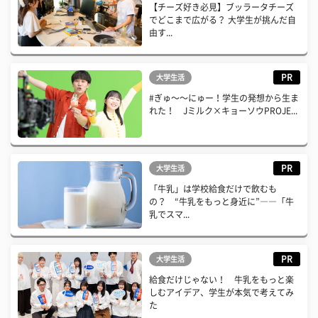
【チーズ好き必見】ブッラータチーズ
でどこまで広がる？ 大学生が挑んだ自
由す...
PR
大学生活
#ぎゅ〜〜にゅー！学生の発想から生ま
れた！ Jミルク×キョーソウPROJE...
PR
大学生活
「牛乳」は学校給食だけで飲むも
の？ “牛乳をもっと身近に”――「牛
乳でスマ...
PR
大学生活
給食だけじゃない！ 牛乳をもっと楽
しむアイデア、学生が本気で考えてみ
た