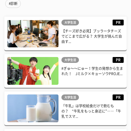
#診断
PR
大学生活
【チーズ好き必見】ブッラータチーズ
でどこまで広がる？ 大学生が挑んだ自
由す...
PR
大学生活
#ぎゅ〜〜にゅー！学生の発想から生ま
れた！ Jミルク×キョーソウPROJE...
PR
大学生活
「牛乳」は学校給食だけで飲むも
の？ “牛乳をもっと身近に”――「牛
乳でスマ...