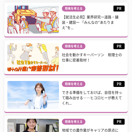
PR
将来を考える
【就活生必見】業界研究ー道路・舗
装・建設ー 「みんなの“あたりま
え”を...
PR
将来を考える
社会を動かすキーパーソン 税理士の
仕事に密着取材！
PR
将来を考える
できる準備をしておけば、自信を持っ
て踏み出せる――ヒコロヒーが教えて
くれ...
PR
将来を考える
地域での農作業がキャリアの原点に