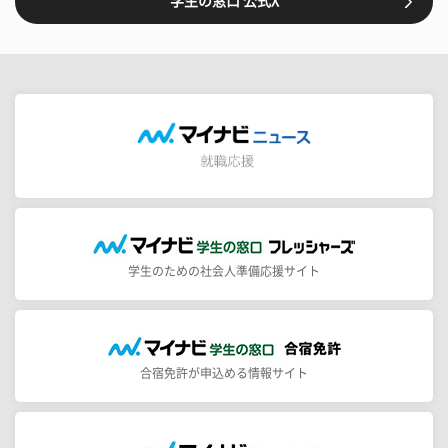
学生の窓口 公式X
学生のための社会人準備応援サイト
合宿免許が申込める情報サイト