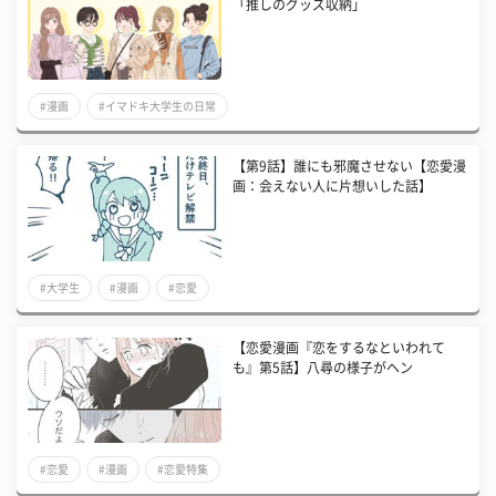
「推しのグッズ収納」
#漫画
#イマドキ大学生の日常
【第9話】誰にも邪魔させない【恋愛漫
画：会えない人に片想いした話】
#大学生
#漫画
#恋愛
【恋愛漫画『恋をするなといわれて
も』第5話】八尋の様子がヘン
#恋愛
#漫画
#恋愛特集