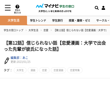
学生の
窓口とは
大学生活
学生トレンド
学生旅行
授業・履修・ゼミ
サークル・
学生の窓口トップ
大学生活
恋愛
【第12話】信じられない話【恋愛漫画：大学で出
【第12話】信じられない話【恋愛漫画：大学で出会
った先輩が彼氏になった話】
編集部：あこ
更新:2023/01/25
タグ：
大学生
漫画
恋愛
恋愛漫画
恋愛特集