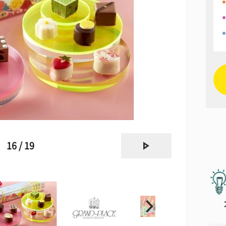
next
16 / 19