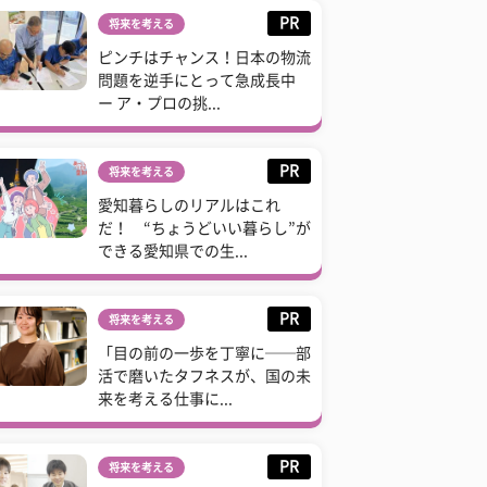
PR
将来を考える
ピンチはチャンス！日本の物流
問題を逆手にとって急成長中
ー ア・プロの挑...
PR
将来を考える
愛知暮らしのリアルはこれ
だ！ “ちょうどいい暮らし”が
できる愛知県での生...
PR
将来を考える
「目の前の一歩を丁寧に──部
活で磨いたタフネスが、国の未
来を考える仕事に...
PR
将来を考える