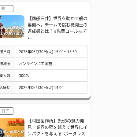
終了
【商船三井】世界を動かす船の
裏側へ。チームで挑む機関士の
達成感とは？ #先輩ロールモデ
ル
催日時
2026年06月30日(火) 15:00〜15:50
催場所
オンラインにて実施
集人数
300名
込締切
2026年06月30日(火) 14:00
終了
【村田製作所】BtoBの魅力発
見！業界の壁を越えて世界にイ
ンパクトを与える“ボーダレス