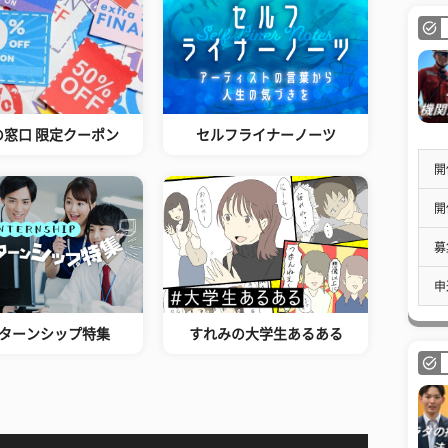
の窓口 限定クーポン
セルフライナーノーツ
開
開
募
申
ターンシップ特集
すれみの大学生あるある