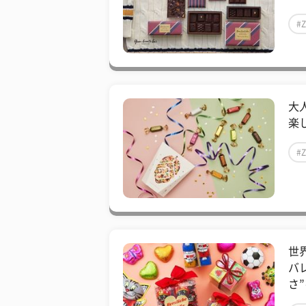
#
大
楽
#
世
バ
さ”