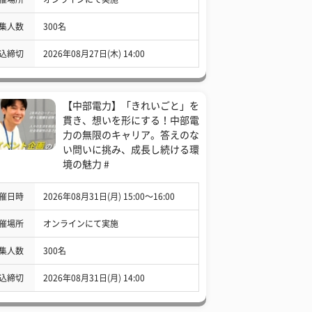
集人数
300名
込締切
2026年08月27日(木) 14:00
【中部電力】「きれいごと」を
貫き、想いを形にする！中部電
力の無限のキャリア。答えのな
い問いに挑み、成長し続ける環
境の魅力 #
催日時
2026年08月31日(月) 15:00〜16:00
催場所
オンラインにて実施
集人数
300名
込締切
2026年08月31日(月) 14:00