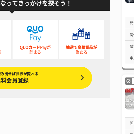
なってきっかけを探そう！
開
開
募
QUOカードPayが
抽選で豪華賞品が
催
貯まる
当たる
申
踏み出せば世界が変わる
無料会員登録
開