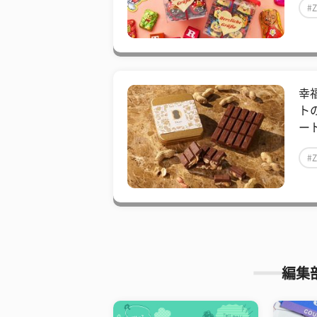
#
幸
ト
ート
#
編集