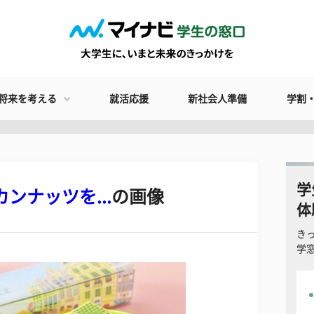
将来を考える
就活応援
新社会人準備
学割
学
ンナッツを...
の画像
体
き
学