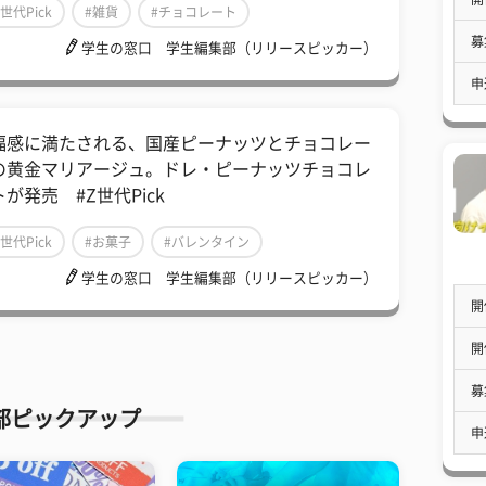
Z世代Pick
#雑貨
#チョコレート
募
学生の窓口 学生編集部（リリースピッカー）
申
福感に満たされる、国産ピーナッツとチョコレー
の黄金マリアージュ。ドレ・ピーナッツチョコレ
が発売 #Z世代Pick
Z世代Pick
#お菓子
#バレンタイン
学生の窓口 学生編集部（リリースピッカー）
開
開
募
部ピックアップ
申