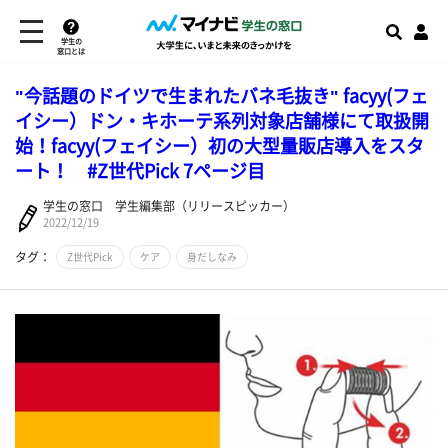
学生の
窓口とは
"今話題のドイツで生まれたバネ毛抜き" facyy(フェ
イシー）ドン・キホーテ系列対象店舗様にて取扱開
始！facyy(フェイシー）初の大型量販店導入をスタ
ート！ #Z世代Pick 7ページ目
学生の窓口 学生編集部（リリースピッカー）
2022/12/19
タグ：
Z世代Pick
ケア
身だしなみ