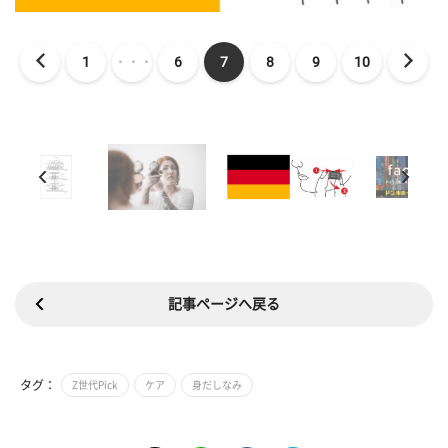
1
・・・
6
7
8
9
10
記事ページへ戻る
タグ：
Z世代Pick
ケア
身だしなみ