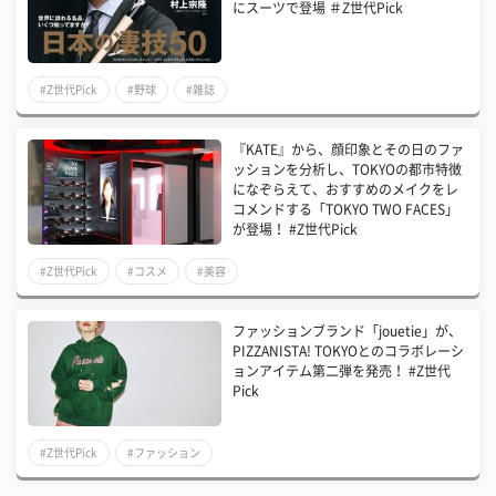
にスーツで登場 ＃Z世代Pick
#Z世代Pick
#野球
#雑誌
『KATE』から、顔印象とその日のファ
ッションを分析し、TOKYOの都市特徴
になぞらえて、おすすめのメイクをレ
コメンドする「TOKYO TWO FACES」
が登場！ #Z世代Pick
#Z世代Pick
#コスメ
#美容
ファッションブランド「jouetie」が、
PIZZANISTA! TOKYOとのコラボレーシ
ョンアイテム第二弾を発売！ #Z世代
Pick
#Z世代Pick
#ファッション