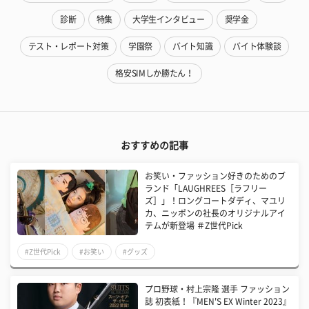
診断
特集
大学生インタビュー
奨学金
テスト・レポート対策
学園祭
バイト知識
バイト体験談
格安SIMしか勝たん！
おすすめの記事
お笑い・ファッション好きのためのブ
ランド「LAUGHREES［ラフリー
ズ］」！ロングコートダディ、マユリ
カ、ニッポンの社長のオリジナルアイ
テムが新登場 ＃Z世代Pick
#Z世代Pick
#お笑い
#グッズ
プロ野球・村上宗隆 選手 ファッション
誌 初表紙！『MEN'S EX Winter 2023』