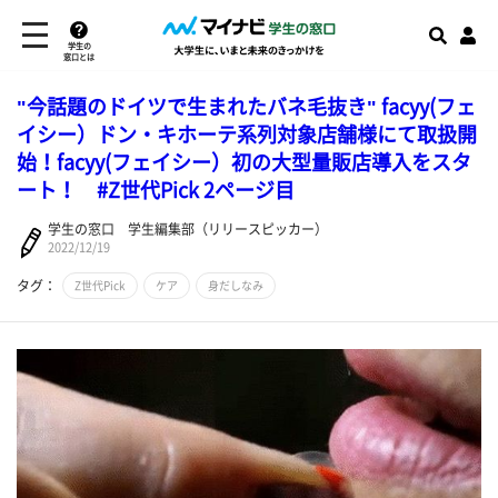
学生の
窓口とは
"今話題のドイツで生まれたバネ毛抜き" facyy(フェ
イシー）ドン・キホーテ系列対象店舗様にて取扱開
始！facyy(フェイシー）初の大型量販店導入をスタ
ート！ #Z世代Pick 2ページ目
学生の窓口 学生編集部（リリースピッカー）
2022/12/19
タグ：
Z世代Pick
ケア
身だしなみ