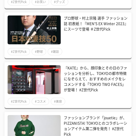
#Z世代Pick
#お笑い
#グッズ
プロ野球・村上宗隆 選手 ファッション
誌 初表紙！『MEN'S EX Winter 2023』
にスーツで登場 ＃Z世代Pick
#Z世代Pick
#野球
#雑誌
『KATE』から、顔印象とその日のファ
ッションを分析し、TOKYOの都市特徴
になぞらえて、おすすめのメイクをレ
コメンドする「TOKYO TWO FACES」
が登場！ #Z世代Pick
#Z世代Pick
#コスメ
#美容
ファッションブランド「jouetie」が、
PIZZANISTA! TOKYOとのコラボレーシ
ョンアイテム第二弾を発売！ #Z世代
Pick