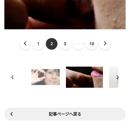
1
2
3
・・・
10
記事ページへ戻る