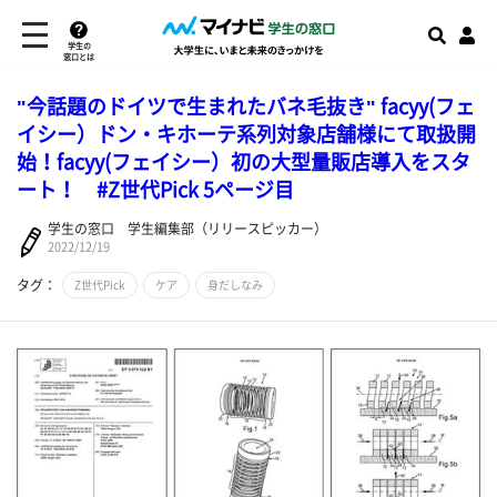
学生の
窓口とは
"今話題のドイツで生まれたバネ毛抜き" facyy(フェ
イシー）ドン・キホーテ系列対象店舗様にて取扱開
始！facyy(フェイシー）初の大型量販店導入をスタ
ート！ #Z世代Pick 5ページ目
学生の窓口 学生編集部（リリースピッカー）
2022/12/19
タグ：
Z世代Pick
ケア
身だしなみ