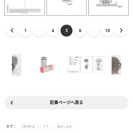
1
・・・
4
5
6
・・・
10
記事ページへ戻る
タグ：
Z世代Pick
ケア
身だしなみ