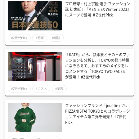
プロ野球・村上宗隆 選手 ファッション
誌 初表紙！『MEN'S EX Winter 2023』
にスーツで登場 ＃Z世代Pick
#Z世代Pick
#野球
#雑誌
『KATE』から、顔印象とその日のファ
ッションを分析し、TOKYOの都市特徴
になぞらえて、おすすめのメイクをレ
コメンドする「TOKYO TWO FACES」
が登場！ #Z世代Pick
#Z世代Pick
#コスメ
#美容
ファッションブランド「jouetie」が、
PIZZANISTA! TOKYOとのコラボレーシ
ョンアイテム第二弾を発売！ #Z世代
Pick