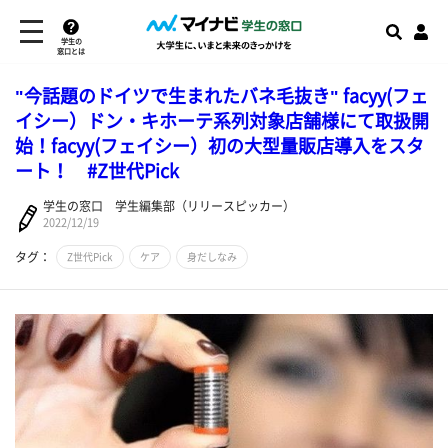
学生の
窓口とは
"今話題のドイツで生まれたバネ毛抜き" facyy(フェ
イシー）ドン・キホーテ系列対象店舗様にて取扱開
始！facyy(フェイシー）初の大型量販店導入をスタ
ート！ #Z世代Pick
学生の窓口 学生編集部（リリースピッカー）
2022/12/19
タグ：
Z世代Pick
ケア
身だしなみ