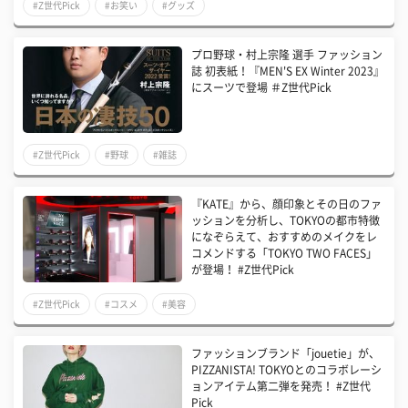
#Z世代Pick
#お笑い
#グッズ
プロ野球・村上宗隆 選手 ファッション
誌 初表紙！『MEN'S EX Winter 2023』
にスーツで登場 ＃Z世代Pick
#Z世代Pick
#野球
#雑誌
『KATE』から、顔印象とその日のファ
ッションを分析し、TOKYOの都市特徴
になぞらえて、おすすめのメイクをレ
コメンドする「TOKYO TWO FACES」
が登場！ #Z世代Pick
#Z世代Pick
#コスメ
#美容
ファッションブランド「jouetie」が、
PIZZANISTA! TOKYOとのコラボレーシ
ョンアイテム第二弾を発売！ #Z世代
Pick