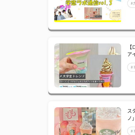
#
【
ア
#
ス
ノ
#