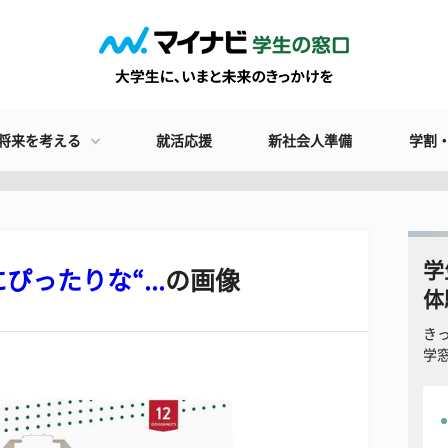
将来を考える
就活応援
新社会人準備
学割
学
ったりな“...
の画像
体
き
学