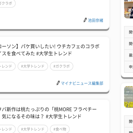
ガクラボ
池田奈緒
開
開
ローソン】パケ買いしたい! ウチカフェのコラボ
イスを食べてみた #大学生トレンド
募
トレンド
#大学トレンド
#ガクラボ
申
マイナビニュース編集部
タバ新作は桃たっぷりの「桃MORE フラペチー
」気になるその味は？ #大学生トレンド
開
トレンド
#大学トレンド
#食べ物
開