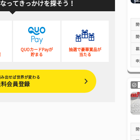
なってきっかけを探そう！
開
開
募
QUOカードPayが
抽選で豪華賞品が
催
貯まる
当たる
申
踏み出せば世界が変わる
無料会員登録
開