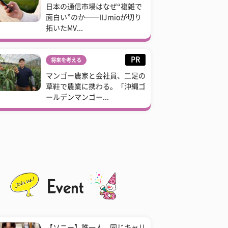
日本の通信市場はなぜ“複雑で
面白い”のか──IIJmioが切り
拓いたMV...
PR
将来を考える
マンゴー農家と会社員、二足の
草鞋で農業に携わる。「沖縄ゴ
ールデンマンゴー...
【ソニー】誰一人、同じキャリ