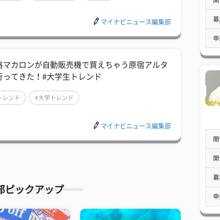
募
マイナビニュース編集部
申
格マカロンが自動販売機で買えちゃう原宿アルタ
行ってきた！#大学生トレンド
トレンド
#大学トレンド
マイナビニュース編集部
開
開
募
部ピックアップ
申