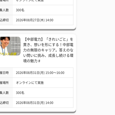
集人数
300名
込締切
2026年08月27日(木) 14:00
【中部電力】「きれいごと」を
貫き、想いを形にする！中部電
力の無限のキャリア。答えのな
い問いに挑み、成長し続ける環
境の魅力 #
催日時
2026年08月31日(月) 15:00〜16:00
催場所
オンラインにて実施
集人数
300名
込締切
2026年08月31日(月) 14:00