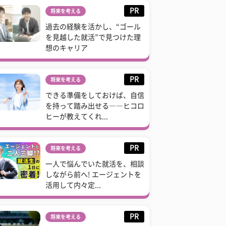
PR
将来を考える
過去の経験を活かし、“ゴール
を見越した就活”で見つけた理
想のキャリア
PR
将来を考える
できる準備をしておけば、自信
を持って踏み出せる――ヒコロ
ヒーが教えてくれ...
PR
将来を考える
一人で悩んでいた就活を、相談
しながら前へ! エージェントを
活用して内々定...
PR
将来を考える