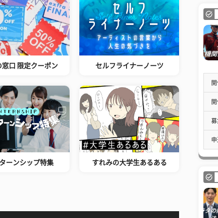
の窓口 限定クーポン
セルフライナーノーツ
開
開
募
申
ターンシップ特集
すれみの大学生あるある