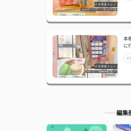
本
に
#
編集