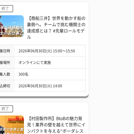
終了
【商船三井】世界を動かす船の
裏側へ。チームで挑む機関士の
達成感とは？ #先輩ロールモデ
ル
催日時
2026年06月30日(火) 15:00〜15:50
催場所
オンラインにて実施
集人数
300名
込締切
2026年06月30日(火) 14:00
終了
【村田製作所】BtoBの魅力発
見！業界の壁を越えて世界にイ
ンパクトを与える“ボーダレス