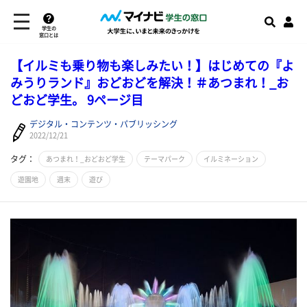
学生の
窓口とは
【イルミも乗り物も楽しみたい！】はじめての『よ
みうりランド』おどおどを解決！＃あつまれ！_お
どおど学生。 9ページ目
デジタル・コンテンツ・パブリッシング
2022/12/21
タグ：
あつまれ！_おどおど学生
テーマパーク
イルミネーション
遊園地
週末
遊び