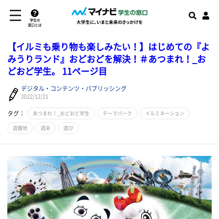
学生の
窓口とは
【イルミも乗り物も楽しみたい！】はじめての『よ
みうりランド』おどおどを解決！＃あつまれ！_お
どおど学生。 11ページ目
デジタル・コンテンツ・パブリッシング
2022/12/21
タグ：
あつまれ！_おどおど学生
テーマパーク
イルミネーション
遊園地
週末
遊び