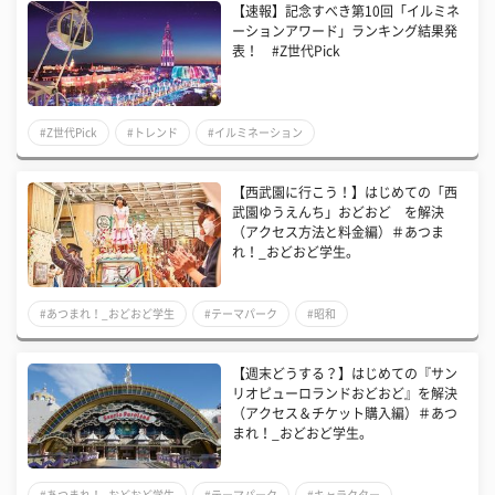
【速報】記念すべき第10回「イルミネ
ーションアワード」ランキング結果発
表！ #Z世代Pick
#Z世代Pick
#トレンド
#イルミネーション
【西武園に行こう！】はじめての「西
武園ゆうえんち」おどおど を解決
（アクセス方法と料金編）＃あつま
れ！_おどおど学生。
#あつまれ！_おどおど学生
#テーマパーク
#昭和
【週末どうする？】はじめての『サン
リオピューロランドおどおど』を解決
（アクセス＆チケット購入編）＃あつ
まれ！_おどおど学生。
#あつまれ！_おどおど学生
#テーマパーク
#キャラクター