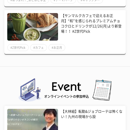
【サンマルクカフェで迎えるお正
月】“和”を感じられるプレミアムチョ
コクロとドリンクが12/26(月)より新登
場！！ #Z世代Pick
#Z世代Pick
#カフェ
#お正月
オンラインイベントの参加申込
【大林組】転勤&ジョブローテは怖くな
い！九州の現場から設