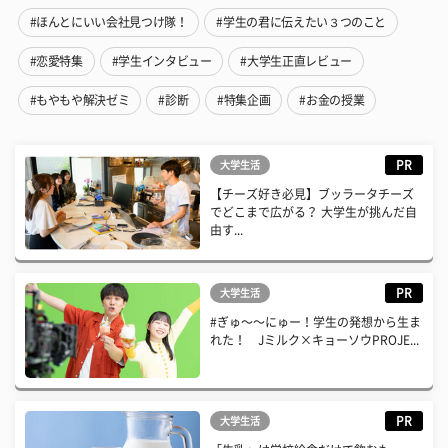
#ほんとにいい会社見つけ隊！
#学生の君に伝えたい３つのこと
#恋愛特集
#学生インタビュー
#大学生正直レビュー
#もやもや解決ゼミ
#診断
#特集企画
#お金の授業
PR
大学生活
【チーズ好き必見】ブッラータチーズ
でどこまで広がる？ 大学生が挑んだ自
由す...
PR
大学生活
#ぎゅ〜〜にゅー！学生の発想から生ま
れた！ Jミルク×キョーソウPROJE...
PR
大学生活