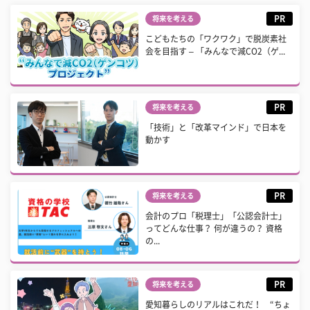
PR
将来を考える
こどもたちの「ワクワク」で脱炭素社
会を目指す – 「みんなで減CO2（ゲ...
PR
将来を考える
「技術」と「改革マインド」で日本を
動かす
PR
将来を考える
会計のプロ「税理士」「公認会計士」
ってどんな仕事？ 何が違うの？ 資格
の...
PR
将来を考える
愛知暮らしのリアルはこれだ！ “ちょ