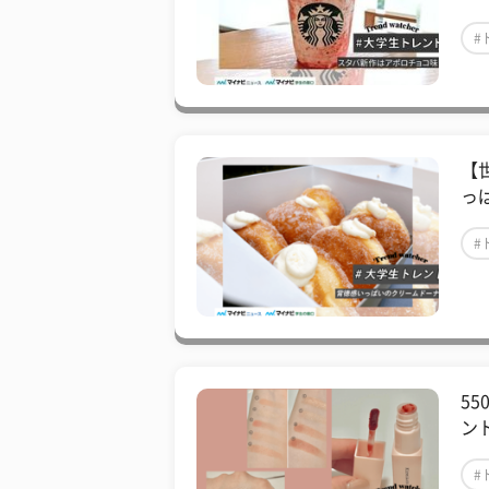
#
【
っ
#
55
ン
#