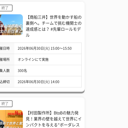
終了
【商船三井】世界を動かす船の
裏側へ。チームで挑む機関士の
達成感とは？ #先輩ロールモデ
ル
催日時
2026年06月30日(火) 15:00〜15:50
催場所
オンラインにて実施
集人数
300名
込締切
2026年06月30日(火) 14:00
終了
【村田製作所】BtoBの魅力発
見！業界の壁を越えて世界にイ
ンパクトを与える“ボーダレス