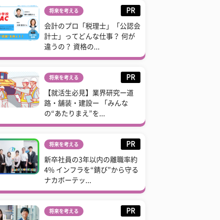
PR
将来を考える
会計のプロ「税理士」「公認会
計士」ってどんな仕事？ 何が
違うの？ 資格の...
PR
将来を考える
【就活生必見】業界研究ー道
路・舗装・建設ー 「みんな
の“あたりまえ”を...
PR
将来を考える
新卒社員の3年以内の離職率約
4% インフラを“錆び”から守る
ナカボーテッ...
PR
将来を考える