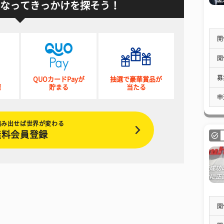
なってきっかけを探そう！
開
開
募
QUOカードPayが
抽選で豪華賞品が
催
貯まる
当たる
申
踏み出せば世界が変わる
無料会員登録
開