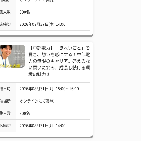
集人数
300名
込締切
2026年08月27日(木) 14:00
【中部電力】「きれいごと」を
貫き、想いを形にする！中部電
力の無限のキャリア。答えのな
い問いに挑み、成長し続ける環
境の魅力 #
催日時
2026年08月31日(月) 15:00〜16:00
催場所
オンラインにて実施
集人数
300名
込締切
2026年08月31日(月) 14:00