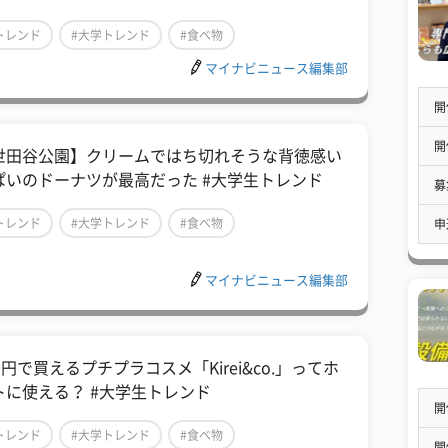
トレンド
#大学トレンド
#食べ物
マイナビニュース編集部
開
開
世田谷公園】クリームではち切れそうな背徳感い
ぱいのドーナツが最高だった #大学生トレンド
募
トレンド
#大学トレンド
#食べ物
申
マイナビニュース編集部
0円で買えるプチプラコスメ「Kirei&co.」ってホ
トに使える？ #大学生トレンド
開
トレンド
#大学トレンド
#食べ物
開