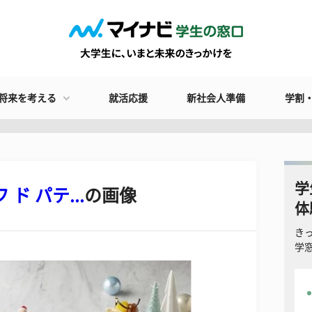
将来を考える
就活応援
新社会人準備
学割
学
ド パテ...
の画像
体
き
学