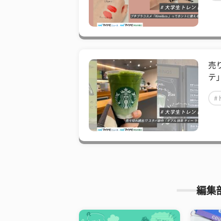
売
テ
#
編集