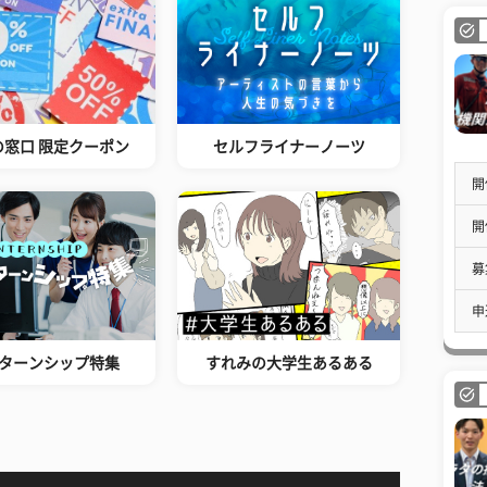
の窓口 限定クーポン
セルフライナーノーツ
開
開
募
申
ターンシップ特集
すれみの大学生あるある