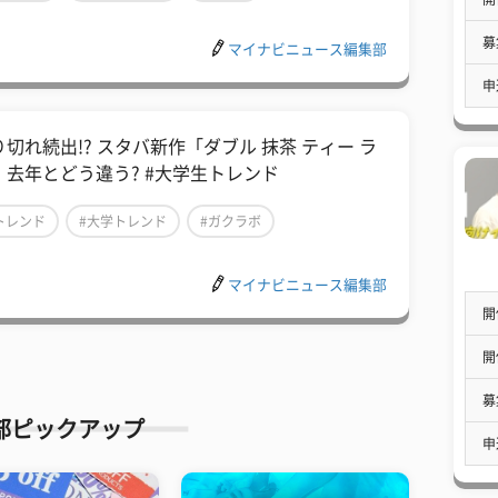
募
マイナビニュース編集部
申
り切れ続出!? スタバ新作「ダブル 抹茶 ティー ラ
」去年とどう違う? #大学生トレンド
トレンド
#大学トレンド
#ガクラボ
マイナビニュース編集部
開
開
募
部ピックアップ
申