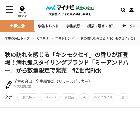
学生の
窓口とは
大学生活
学生トレンド
学生旅行
授業・履修・ゼミ
サークル・
学生の窓口トップ
大学生活
学生トレンド
秋の訪れを感じる「キンモクセイ」の香り
秋の訪れを感じる「キンモクセイ」の香りが新登
場！濡れ髪スタイリングブランド「ミーアンドハ
ー」から数量限定で発売 #Z世代Pick
学生の窓口 学生編集部（リリースピッカー）
2022/09/30
タグ：
Z世代Pick
トレンド
新製品
秋
ヘアスタイル
髪