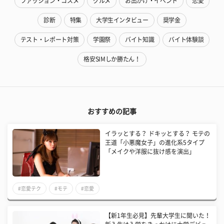
ファッション・コスメ
グルメ
お出かけ・イベント
恋愛
診断
特集
大学生インタビュー
奨学金
テスト・レポート対策
学園祭
バイト知識
バイト体験談
格安SIMしか勝たん！
おすすめの記事
イラッとする？ ドキッとする？ モテの
王道「小悪魔女子」の進化系5タイプ
「メイクや洋服に抜け感を演出」
#恋愛テク
#モテ
#恋愛
【新1年生必見】先輩大学生に聞いた！