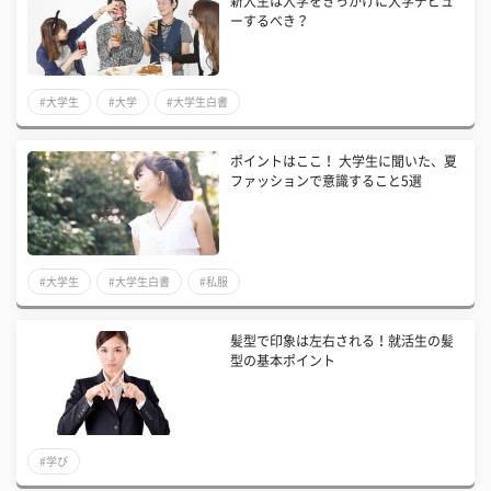
新入生は入学をきっかけに大学デビュ
ーするべき？
#大学生
#大学
#大学生白書
ポイントはここ！ 大学生に聞いた、夏
ファッションで意識すること5選
#大学生
#大学生白書
#私服
髪型で印象は左右される！就活生の髪
型の基本ポイント
#学び