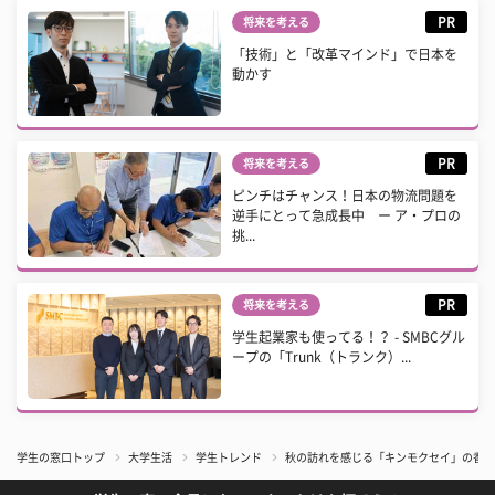
PR
将来を考える
「技術」と「改革マインド」で日本を
動かす
PR
将来を考える
ピンチはチャンス！日本の物流問題を
逆手にとって急成長中 ー ア・プロの
挑...
PR
将来を考える
学生起業家も使ってる！？ - SMBCグル
ープの「Trunk（トランク）...
学生の窓口トップ
大学生活
学生トレンド
秋の訪れを感じる「キンモクセイ」の香り