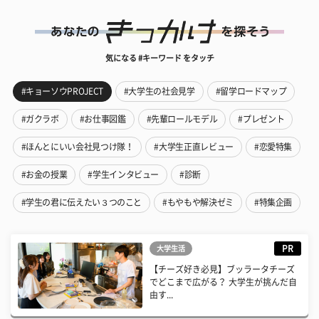
気になる #キーワード をタッチ
#キョーソウPROJECT
#大学生の社会見学
#留学ロードマップ
#ガクラボ
#お仕事図鑑
#先輩ロールモデル
#プレゼント
#ほんとにいい会社見つけ隊！
#大学生正直レビュー
#恋愛特集
#お金の授業
#学生インタビュー
#診断
#学生の君に伝えたい３つのこと
#もやもや解決ゼミ
#特集企画
PR
大学生活
【チーズ好き必見】ブッラータチーズ
でどこまで広がる？ 大学生が挑んだ自
由す...