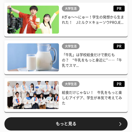
PR
大学生活
#ぎゅ〜〜にゅー！学生の発想から生ま
れた！ Jミルク×キョーソウPROJE...
PR
大学生活
「牛乳」は学校給食だけで飲むも
の？ “牛乳をもっと身近に”――「牛
乳でスマ...
PR
大学生活
給食だけじゃない！ 牛乳をもっと楽
しむアイデア、学生が本気で考えてみ
た
もっと見る