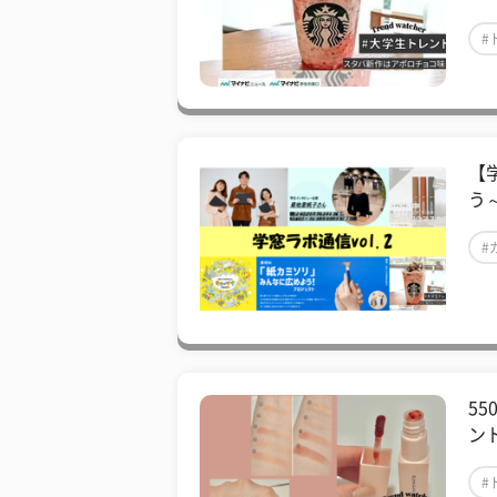
#
【
う
#
55
ン
#