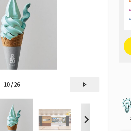
next
10 / 26