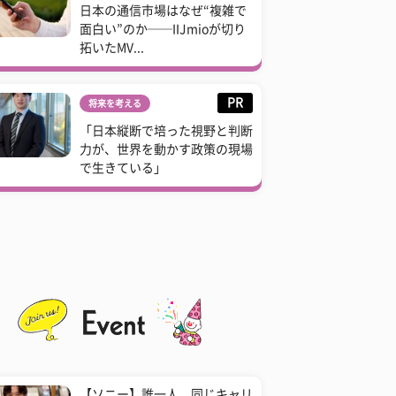
日本の通信市場はなぜ“複雑で
面白い”のか──IIJmioが切り
拓いたMV...
PR
将来を考える
「日本縦断で培った視野と判断
力が、世界を動かす政策の現場
で生きている」
【ソニー】誰一人、同じキャリ