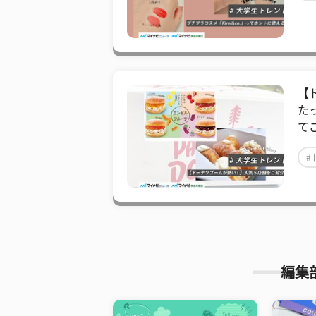
【
た
て
#
編集