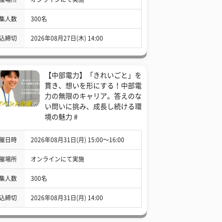
集人数
300名
込締切
2026年08月27日(木) 14:00
【中部電力】「きれいごと」を
貫き、想いを形にする！中部電
力の無限のキャリア。答えのな
い問いに挑み、成長し続ける環
境の魅力 #
催日時
2026年08月31日(月) 15:00〜16:00
催場所
オンラインにて実施
集人数
300名
込締切
2026年08月31日(月) 14:00