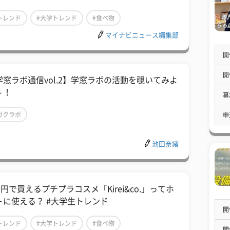
トレンド
#大学トレンド
#食べ物
マイナビニュース編集部
開
開
学窓ラボ通信vol.2】学窓ラボの活動を覗いてみよ
～！
募
ガクラボ
申
池田奈緒
0円で買えるプチプラコスメ「Kirei&co.」ってホ
トに使える？ #大学生トレンド
開
トレンド
#大学トレンド
#食べ物
開