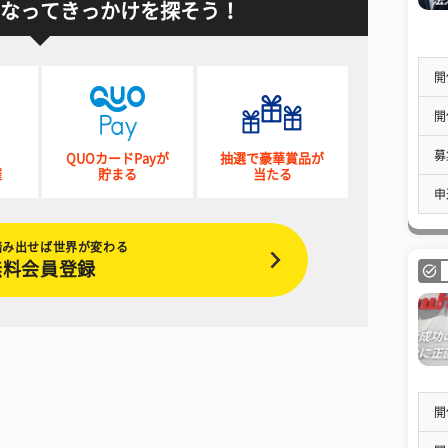
なってきっかけを探そう！
開
開
募
QUOカードPayが
抽選で豪華賞品が
催
貯まる
当たる
申
踏み出せば世界が変わる
無料会員登録
開