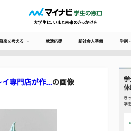
将来を考える
就活応援
新社会人準備
学割
学
専門店が作...
の画像
体
き
学