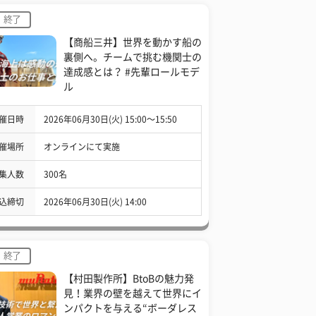
終了
【商船三井】世界を動かす船の
裏側へ。チームで挑む機関士の
達成感とは？ #先輩ロールモデ
ル
催日時
2026年06月30日(火) 15:00〜15:50
催場所
オンラインにて実施
集人数
300名
込締切
2026年06月30日(火) 14:00
終了
【村田製作所】BtoBの魅力発
見！業界の壁を越えて世界にイ
ンパクトを与える“ボーダレス