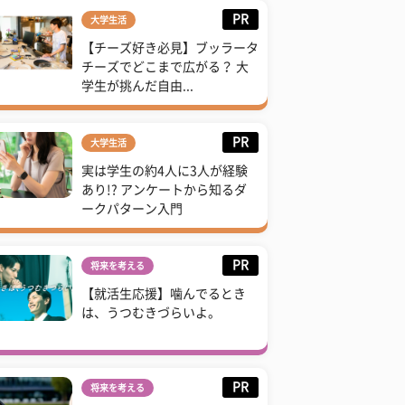
PR
大学生活
【チーズ好き必見】ブッラータ
チーズでどこまで広がる？ 大
学生が挑んだ自由...
PR
大学生活
実は学生の約4人に3人が経験
あり!? アンケートから知るダ
ークパターン入門
PR
将来を考える
【就活生応援】噛んでるとき
は、うつむきづらいよ。
PR
将来を考える