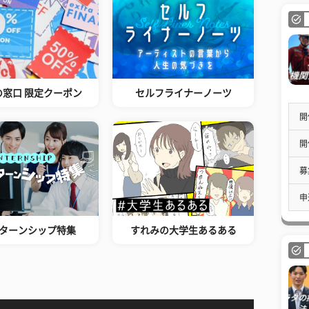
の窓口 限定クーポン
セルフライナーノーツ
開
開
募
申
ターンシップ特集
すれみの大学生あるある