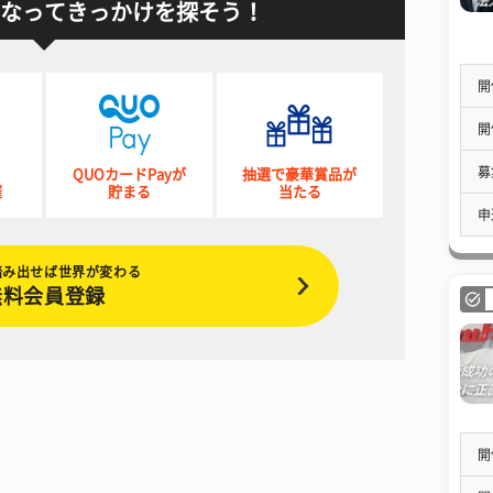
なってきっかけを探そう！
開
開
募
QUOカードPayが
抽選で豪華賞品が
催
貯まる
当たる
申
踏み出せば世界が変わる
無料会員登録
開