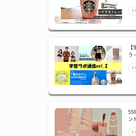
#
【
う
#
55
ン
#