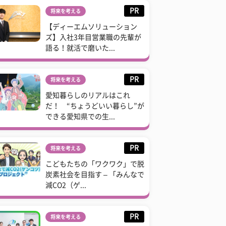
PR
将来を考える
【ディーエムソリューション
ズ】入社3年目営業職の先輩が
語る！就活で磨いた...
PR
将来を考える
愛知暮らしのリアルはこれ
だ！ “ちょうどいい暮らし”が
できる愛知県での生...
PR
将来を考える
こどもたちの「ワクワク」で脱
炭素社会を目指す – 「みんなで
減CO2（ゲ...
PR
将来を考える