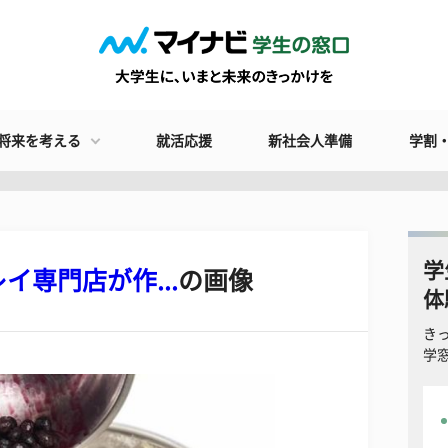
将来を考える
就活応援
新社会人準備
学割
学
専門店が作...
の画像
体
き
学