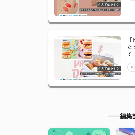
【
た
て
#
編集