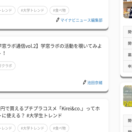
トレンド
#大学トレンド
#食べ物
マイナビニュース編集部
開
開
学窓ラボ通信vol.2】学窓ラボの活動を覗いてみよ
～！
募
ガクラボ
申
池田奈緒
0円で買えるプチプラコスメ「Kirei&co.」ってホ
トに使える？ #大学生トレンド
開
トレンド
#大学トレンド
#食べ物
開