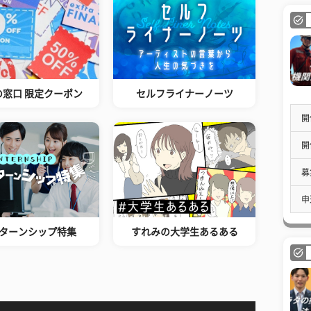
の窓口 限定クーポン
セルフライナーノーツ
開
開
募
申
ターンシップ特集
すれみの大学生あるある