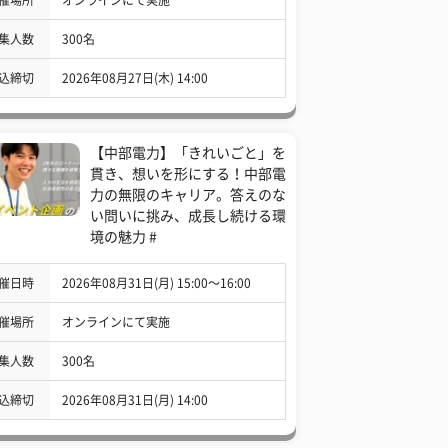
集人数
300名
込締切
2026年08月27日(木) 14:00
【中部電力】「きれいごと」を
貫き、想いを形にする！中部電
力の無限のキャリア。答えのな
い問いに挑み、成長し続ける環
境の魅力 #
催日時
2026年08月31日(月) 15:00〜16:00
催場所
オンラインにて実施
集人数
300名
込締切
2026年08月31日(月) 14:00