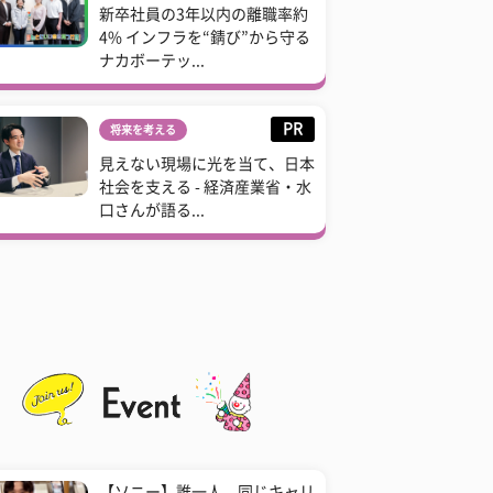
新卒社員の3年以内の離職率約
4% インフラを“錆び”から守る
ナカボーテッ...
PR
将来を考える
見えない現場に光を当て、日本
社会を支える - 経済産業省・水
口さんが語る...
【ソニー】誰一人、同じキャリ