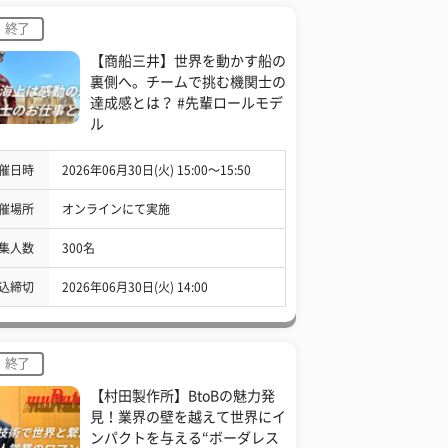
終了
【商船三井】世界を動かす船の
裏側へ。チームで挑む機関士の
達成感とは？ #先輩ロールモデ
ル
催日時
2026年06月30日(火) 15:00〜15:50
催場所
オンラインにて実施
集人数
300名
込締切
2026年06月30日(火) 14:00
終了
【村田製作所】BtoBの魅力発
見！業界の壁を越えて世界にイ
ンパクトを与える“ボーダレス