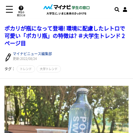
学生の
窓口とは
ポカリが瓶になって登場! 環境に配慮したレトロで
可愛い「ポカリ瓶」の特徴は? ＃大学生トレンド 2
ページ目
マイナビニュース編集部
更新:2022/08/24
タグ：
トレンド
大学トレンド