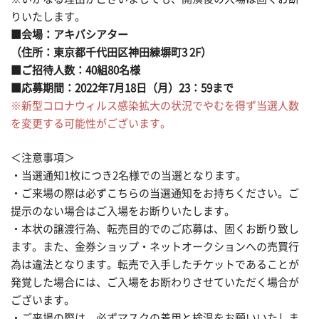
りいたします。
■会場：アキバシアター
（住所：東京都千代田区神田練塀町3 2F）
■ご招待人数：40組80名様
■応募期間：2022年7月18日（月）23：59まで
※新型コロナウィルス感染拡大の状況でやむを得ず当選人数
を変更する可能性がございます。
＜注意事項＞
・当選通知1枚につき2名様での当選となります。
・ご来場の際は必ずこちらの当選通知をお持ちください。ご
提示のない場合はご入場をお断りいたします。
・本状の譲渡行為、転売目的でのご応募は、固くお断り致し
ます。また、金券ショップ・ネットオークションへの売買行
為は違法となります。転売で入手したチケットであることが
発覚した場合には、ご入場をお断わりさせていただく場合が
ございます。
・ご来場の際は、必ずマスクの着用と検温をお願いいたしま