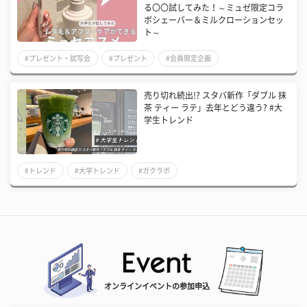
る〇〇試してみた！～ミュゼ限定​コラ
ボシェーバー＆ミルクローションセッ
ト～
#プレゼント・試写会
#プレゼント
#会員限定企画
売り切れ続出!? スタバ新作「ダブル 抹
茶 ティー ラテ」去年とどう違う? #大
学生トレンド
#トレンド
#大学トレンド
#ガクラボ
オンラインイベントの参加申込