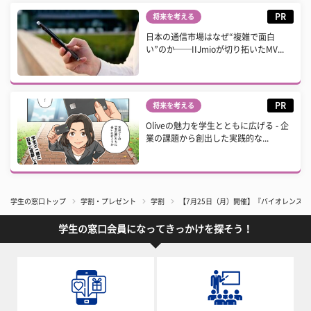
PR
将来を考える
日本の通信市場はなぜ“複雑で面白
い”のか──IIJmioが切り拓いたMV...
PR
将来を考える
Oliveの魅力を学生とともに広げる - 企
業の課題から創出した実践的な...
学生の窓口トップ
学割・プレゼント
学割
【7月25日（月）開催】『バイオレンスア
学生の窓口会員になってきっかけを探そう！