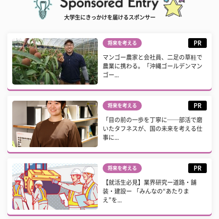
大学生にきっかけを届けるスポンサー
PR
将来を考える
マンゴー農家と会社員、二足の草鞋で
農業に携わる。「沖縄ゴールデンマン
ゴー...
PR
将来を考える
「目の前の一歩を丁寧に──部活で磨
いたタフネスが、国の未来を考える仕
事に...
PR
将来を考える
【就活生必見】業界研究ー道路・舗
装・建設ー 「みんなの“あたりま
え”を...