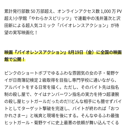
累計発行部数 50 万部超え、オンラインアクセス数 1,000 万 PV
超え!小学館「やわらかスピリッツ」で連載中の浅井蓮次と沢
田新による超人気コミック「バイオレンスアクション」が待
望の実写映画化！
映画『バイオレンスアクション』8月19日（金）に全国の映画
館で公開！
ピンクのショートボブでゆるふわな雰囲気の女の子・菊野ケ
イが日商簿記検定 2 級取得を目指し専門学校に通いながら、
アルバイトをする日常を描く。ただし、そのバイト先は指名
制の殺し屋で、ケイはナンバーワン指名の実力を持つ超凄腕
の殺し屋ヒットガールだったのだ!!どんな相手にも臆せずバイ
トとしてターゲット撃破を完遂し、バイトが終われば「おつ
かれさまー」と颯爽と現場を後にする。そんなゆるふわ最強
ヒットガール・菊野ケイに史上最悪の依頼が舞い込んでくる