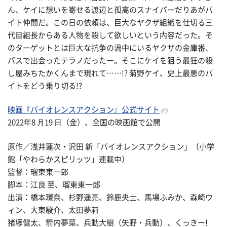
ん、ケイに想いを寄せる渡辺と孤高のスナイパーだりあがバ
イト仲間だ。この日の依頼は、巨大なヤクザ組織を仕切る三
代目組長からある人物を殺して欲しいという内容だった。そ
のターゲットとは巨大な抗争の渦中にいるヤクザの金庫番、
バスで出会ったテラノだったー。そこにケイを狙う最狂の殺
し屋みちたかくんまで現れて……!? 菊野ケイ、史上最悪のバ
イトをどう乗り切る!?
映画『バイオレンスアクション』公式サイト
2022年8 ⽉19 ⽇（金）、全国の映画館で公開
原作／浅井蓮次・沢田 新「バイオレンスアクション」（小学
館「やわらかスピリッツ」連載中）
監督：瑠東東一郎
脚本：江良 至、瑠東東一郎
出演：橋本環奈、杉野遥亮、鈴鹿央士、馬場ふみか、森崎ウ
ィン、大東駿介、太田夢莉
猪塚健太、箭内夢菜、兵動大樹（矢野・兵動）、くっきー!