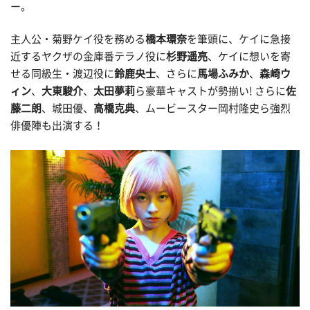
ー。
主人公・菊野ケイ役を務める
橋本環奈
を筆頭に、ケイに急接
近するヤクザの金庫番テラノ役に
杉野遥亮
、ケイに想いを寄
せる同級生・渡辺役に
鈴鹿央士
、さらに
馬場ふみか
、
森崎ウ
ィン
、
大東駿介
、
太田夢莉
ら豪華キャストが勢揃い! さらに
佐
藤二朗
、城田優、
高橋克典
、ムービースター岡村隆史ら強烈
俳優陣も出演する！