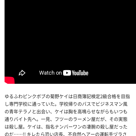
ゆるふわピンクボブの菊野ケイは日商簿記検定2級合格を目指
し専門学校に通っていた。学校帰りのバスでビジネスマン風
の青年テラノと出会い、ケイは胸を高鳴らせながらもいつも
通りバイト先へ。一見、フツーのラーメン屋だが、その実態
は殺し屋。ケイは、指名ナンバーワンの凄腕の殺し屋だった
のだ……!! キレたら恐い店長、不自然ヘアーの運転手ヅラさ