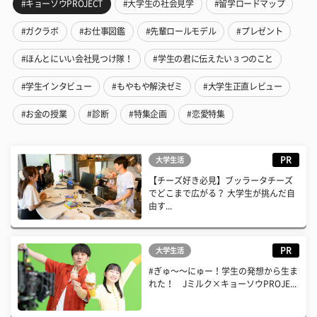
#キョーソウPROJECT
#大学生の社会見学
#留学ロードマップ
#ガクラボ
#お仕事図鑑
#先輩ロールモデル
#プレゼント
#ほんとにいい会社見つけ隊！
#学生の君に伝えたい３つのこと
#学生インタビュー
#もやもや解決ゼミ
#大学生正直レビュー
#お金の授業
#診断
#特集企画
#恋愛特集
PR
大学生活
【チーズ好き必見】ブッラータチーズ
でどこまで広がる？ 大学生が挑んだ自
由す...
PR
大学生活
#ぎゅ〜〜にゅー！学生の発想から生ま
れた！ Jミルク×キョーソウPROJE...