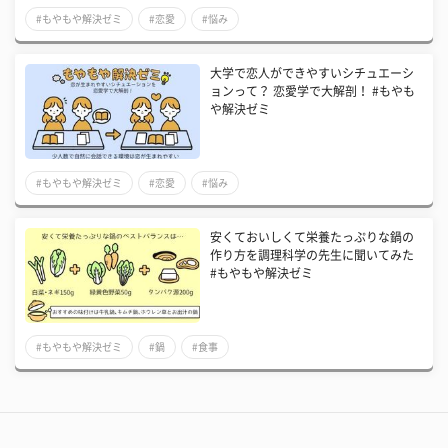
#もやもや解決ゼミ
#恋愛
#悩み
大学で恋人ができやすいシチュエーシ
ョンって？ 恋愛学で大解剖！ #もやも
や解決ゼミ
#もやもや解決ゼミ
#恋愛
#悩み
安くておいしくて栄養たっぷりな鍋の
作り方を調理科学の先生に聞いてみた
#もやもや解決ゼミ
#もやもや解決ゼミ
#鍋
#食事