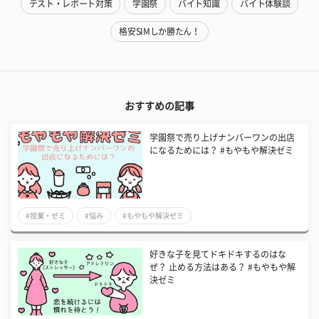
テスト・レポート対策
学園祭
バイト知識
バイト体験談
格安SIMしか勝たん！
おすすめの記事
学園祭で売り上げナンバーワンの出店
になるためには？ #もやもや解決ゼミ
#授業・ゼミ
#悩み
#もやもや解決ゼミ
好きな子を見てドキドキするのはな
ぜ？ 止める方法はある？ #もやもや解
決ゼミ