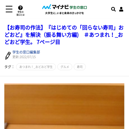
学生の
窓口とは
【お寿司の作法】『はじめての「回らない寿司」お
どおど』を解決（振る舞い方編) ＃あつまれ！_お
どおど学生。 7ページ目
学生の窓口編集部
更新:2022/07/15
タグ：
あつまれ！_おどおど学生
グルメ
寿司