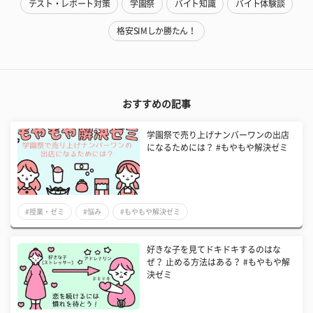
テスト・レポート対策
学園祭
バイト知識
バイト体験談
格安SIMしか勝たん！
おすすめの記事
学園祭で売り上げナンバーワンの出店
になるためには？ #もやもや解決ゼミ
#授業・ゼミ
#悩み
#もやもや解決ゼミ
好きな子を見てドキドキするのはな
ぜ？ 止める方法はある？ #もやもや解
決ゼミ