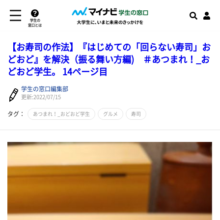
学生の
窓口とは
【お寿司の作法】『はじめての「回らない寿司」お
どおど』を解決（振る舞い方編) ＃あつまれ！_お
どおど学生。 14ページ目
学生の窓口編集部
更新:2022/07/15
タグ：
あつまれ！_おどおど学生
グルメ
寿司