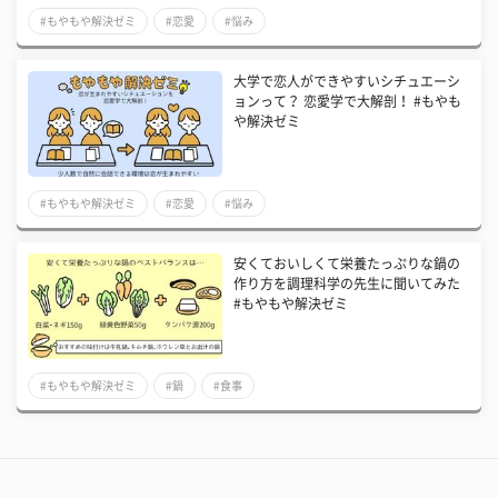
#もやもや解決ゼミ
#恋愛
#悩み
大学で恋人ができやすいシチュエーシ
ョンって？ 恋愛学で大解剖！ #もやも
や解決ゼミ
#もやもや解決ゼミ
#恋愛
#悩み
安くておいしくて栄養たっぷりな鍋の
作り方を調理科学の先生に聞いてみた
#もやもや解決ゼミ
#もやもや解決ゼミ
#鍋
#食事