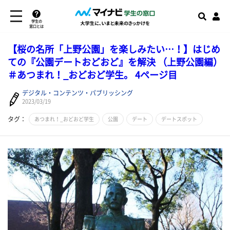
学生の
窓口とは
【桜の名所「上野公園」を楽しみたい…！】はじめ
ての『公園デートおどおど』を解決 （上野公園編）
＃あつまれ！_おどおど学生。 4ページ目
デジタル・コンテンツ・パブリッシング
2023/03/19
タグ：
あつまれ！_おどおど学生
公園
デート
デートスポット