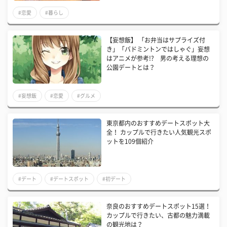
#恋愛
#暮らし
【妄想飯】 「お弁当はサプライズ付
き」「バドミントンではしゃぐ」妄想
はアニメが参考!? 男の考える理想の
公園デートとは？
#妄想飯
#恋愛
#グルメ
東京都内のおすすめデートスポット大
全！ カップルで行きたい人気観光スポ
ットを109個紹介
#デート
#デートスポット
#初デート
奈良のおすすめデートスポット15選！
カップルで行きたい、古都の魅力満載
の観光地は？