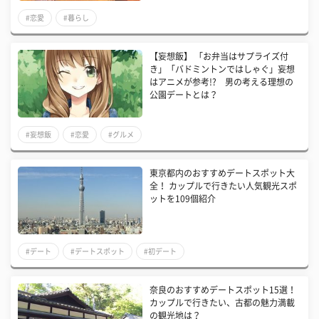
#恋愛
#暮らし
【妄想飯】 「お弁当はサプライズ付
き」「バドミントンではしゃぐ」妄想
はアニメが参考!? 男の考える理想の
公園デートとは？
#妄想飯
#恋愛
#グルメ
東京都内のおすすめデートスポット大
全！ カップルで行きたい人気観光スポ
ットを109個紹介
#デート
#デートスポット
#初デート
奈良のおすすめデートスポット15選！
カップルで行きたい、古都の魅力満載
の観光地は？