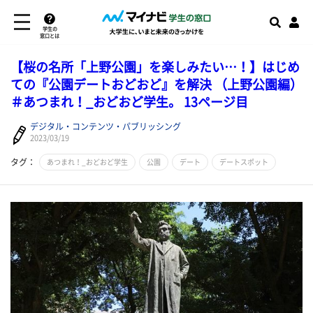
学生の
窓口とは
【桜の名所「上野公園」を楽しみたい…！】はじめ
ての『公園デートおどおど』を解決 （上野公園編）
＃あつまれ！_おどおど学生。 13ページ目
デジタル・コンテンツ・パブリッシング
2023/03/19
タグ：
あつまれ！_おどおど学生
公園
デート
デートスポット