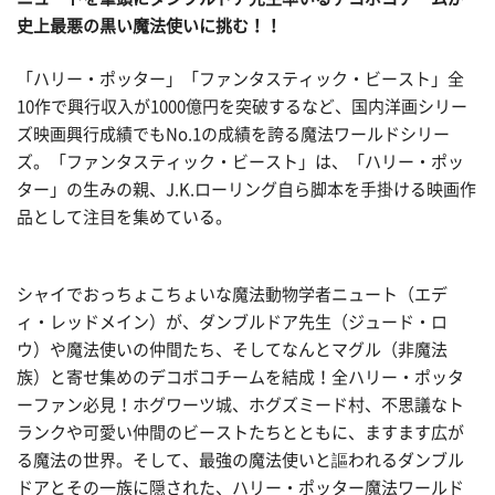
史上最悪の黒い魔法使いに挑む！！
「ハリー・ポッター」「ファンタスティック・ビースト」全
10作で興行収入が1000億円を突破するなど、国内洋画シリー
ズ映画興行成績でもNo.1の成績を誇る魔法ワールドシリー
ズ。「ファンタスティック・ビースト」は、「ハリー・ポッ
ター」の生みの親、J.K.ローリング自ら脚本を手掛ける映画作
品として注目を集めている。
シャイでおっちょこちょいな魔法動物学者ニュート（エデ
ィ・レッドメイン）が、ダンブルドア先生（ジュード・ロ
ウ）や魔法使いの仲間たち、そしてなんとマグル（非魔法
族）と寄せ集めのデコボコチームを結成！全ハリー・ポッタ
ーファン必見！ホグワーツ城、ホグズミード村、不思議なト
ランクや可愛い仲間のビーストたちとともに、ますます広が
る魔法の世界。そして、最強の魔法使いと謳われるダンブル
ドアとその一族に隠された、ハリー・ポッター魔法ワールド