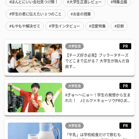
#ほんとにいい会社見つけ隊！
#大学生正直レビュー
#特集企画
#学生の君に伝えたい３つのこと
#お金の授業
#もやもや解決ゼミ
#学生インタビュー
#恋愛特集
#診断
PR
大学生活
【チーズ好き必見】ブッラータチーズ
でどこまで広がる？ 大学生が挑んだ自
由す...
PR
大学生活
#ぎゅ〜〜にゅー！学生の発想から生ま
れた！ Jミルク×キョーソウPROJE...
PR
大学生活
「牛乳」は学校給食だけで飲むも