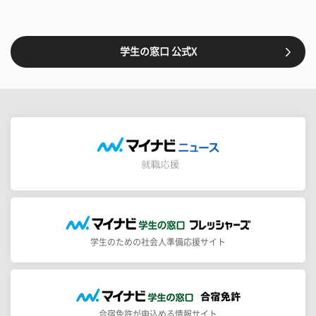
学生の窓口 公式X
学生のための社会人準備応援サイト
合宿免許が申込める情報サイト