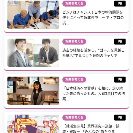
PR
将来を考える
ピンチはチャンス！日本の物流問題を
逆手にとって急成長中 ー ア・プロの
挑...
PR
将来を考える
過去の経験を活かし、“ゴールを見越し
た就活”で見つけた理想のキャリア
PR
将来を考える
「日本経済への貢献」を軸に、走り続
けた先にあったもの。入省3年目での法
案...
PR
将来を考える
【就活生必見】業界研究ー道路・舗
装・建設ー 「みんなの“あたりま