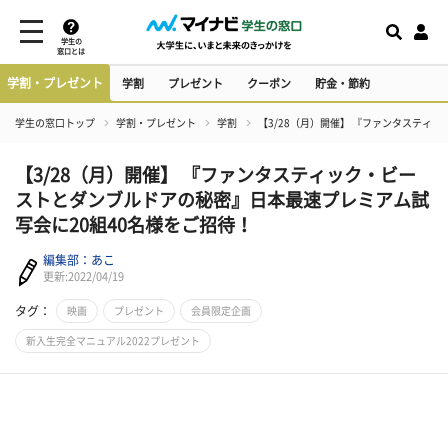
学生の
窓口とは
学割・プレゼント
学割
プレゼント
クーポン
貯金・節約
学生の窓口トップ
学割・プレゼント
学割
【3/28（月）開催】 『ファンタスティ
【3/28（月）開催】 『ファンタスティック・ビー
ストとダンブルドアの秘密』日本最速プレミアム試
写会に20組40名様をご招待！
編集部：あこ
更新:2022/04/19
タグ：
映画
プレゼント
会員限定企画
新入生完全マニュアル2022プレゼント