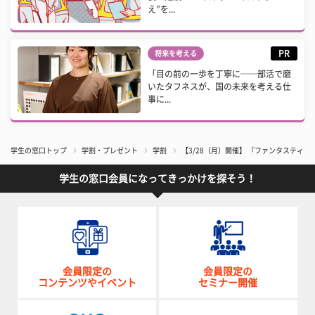
え”を...
PR
将来を考える
「目の前の一歩を丁寧に──部活で磨
いたタフネスが、国の未来を考える仕
事に...
学生の窓口トップ
学割・プレゼント
学割
【3/28（月）開催】 『ファンタスティ
学生の窓口会員になってきっかけを探そう！
会員限定の
会員限定の
コンテンツやイベント
セミナー開催