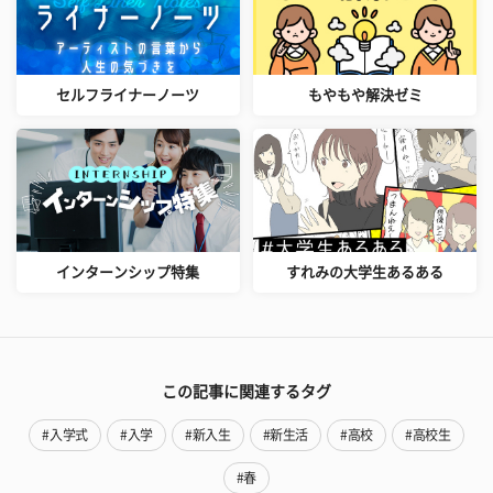
セルフライナーノーツ
もやもや解決ゼミ
インターンシップ特集
すれみの大学生あるある
この記事に関連するタグ
#入学式
#入学
#新入生
#新生活
#高校
#高校生
#春