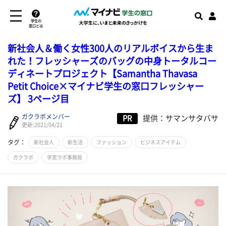
学生の
窓口とは
新社会人＆働く女性300人のリアルボイスから生ま
れた！フレッシャーズのバッグの中身トータルコー
ディネートプロジェクト【Samantha Thavasa
Petit Choice×マイナビ学生の窓口フレッシャー
ズ】 3ページ目
ガクラボメンバー
PR
提供：サマンサタバサ
更新:2021/04/21
タグ：
新社会人
新生活
ファッション
ビジネスアイテム
ガクラボ
学窓ラボ事務局