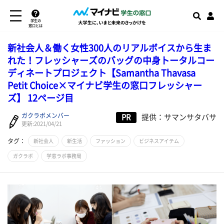
学生の
窓口とは
新社会人＆働く女性300人のリアルボイスから生ま
れた！フレッシャーズのバッグの中身トータルコー
ディネートプロジェクト【Samantha Thavasa
Petit Choice×マイナビ学生の窓口フレッシャー
ズ】 12ページ目
ガクラボメンバー
PR
提供：サマンサタバサ
更新:2021/04/21
タグ：
新社会人
新生活
ファッション
ビジネスアイテム
ガクラボ
学窓ラボ事務局