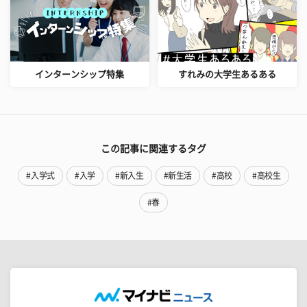
インターンシップ特集
すれみの大学生あるある
この記事に関連するタグ
#入学式
#入学
#新入生
#新生活
#高校
#高校生
#春