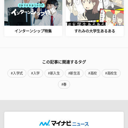
インターンシップ特集
すれみの大学生あるある
この記事に関連するタグ
#入学式
#入学
#新入生
#新生活
#高校
#高校生
#春