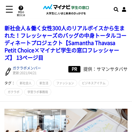
学生の
窓口とは
新社会人＆働く女性300人のリアルボイスから生ま
れた！フレッシャーズのバッグの中身トータルコー
ディネートプロジェクト【Samantha Thavasa
Petit Choice×マイナビ学生の窓口フレッシャー
ズ】 13ページ目
ガクラボメンバー
PR
提供：サマンサタバサ
更新:2021/04/21
タグ：
新社会人
新生活
ファッション
ビジネスアイテム
ガクラボ
学窓ラボ事務局