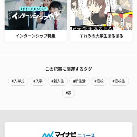
インターンシップ特集
すれみの大学生あるある
この記事に関連するタグ
#入学式
#入学
#新入生
#新生活
#高校
#高校生
#春