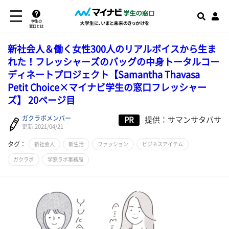
学生の
窓口とは
新社会人＆働く女性300人のリアルボイスから生ま
れた！フレッシャーズのバッグの中身トータルコー
ディネートプロジェクト【Samantha Thavasa
Petit Choice×マイナビ学生の窓口フレッシャー
ズ】 20ページ目
ガクラボメンバー
PR
提供：サマンサタバサ
更新:2021/04/21
タグ：
新社会人
新生活
ファッション
ビジネスアイテム
ガクラボ
学窓ラボ事務局