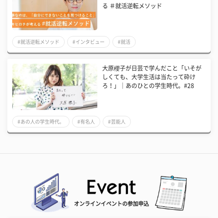
る ＃就活逆転メソッド
#就活逆転メソッド
#インタビュー
#就活
大原櫻子が日芸で学んだこと「いそが
しくても、大学生活は当たって砕け
ろ！」｜あのひとの学生時代。#28
#あの人の学生時代。
#有名人
#芸能人
オンラインイベントの参加申込