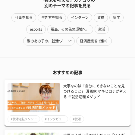
別のテーマの記事を見る
仕事を知る
生き方を知る
インターン
資格
留学
esports
福島、その先の環境へ。
就活
隣のあの子の、就活"ノート"
経済産業省で働く
おすすめの記事
大事なのは「自分にできないことを見
つけること」 漫画家 マキヒロチが考え
る ＃就活逆転メソッド
#就活逆転メソッド
#インタビュー
#就活