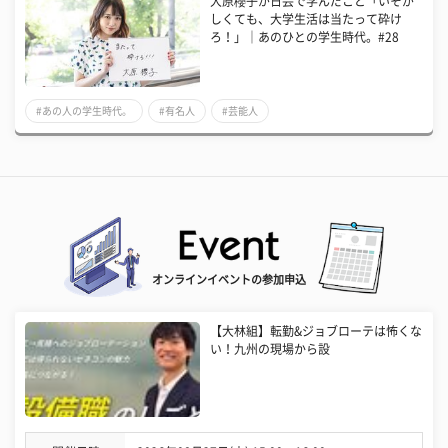
大原櫻子が日芸で学んだこと「いそが
しくても、大学生活は当たって砕け
ろ！」｜あのひとの学生時代。#28
#あの人の学生時代。
#有名人
#芸能人
オンラインイベントの参加申込
【大林組】転勤&ジョブローテは怖くな
い！九州の現場から設