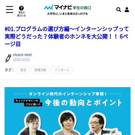
学生の
窓口とは
#01.プログラムの選び方編～インターンシップって
実際どうだった？体験者のホンネを大公開！！ 6ペ
ージ目
vivace next
2020/10/02
タグ：
就活
就職活動
インターン