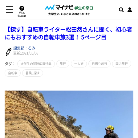
学生の
窓口とは
【探す】自転車ライター松田然さんに聞く、初心者
にもおすすめの自転車旅3選！ 5ページ目
編集部：ろみ
更新:2021/05/06
タグ：
大学生の冒険応援特集
旅行
一人旅
日帰り旅行
国内旅行
自転車
冒険_探す