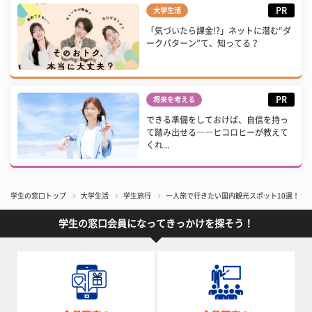
PR
大学生活
「気づいたら課金!?」ネットに潜む“ダ
ークパターン”て、知ってる？
PR
将来を考える
できる準備をしておけば、自信を持っ
て踏み出せる――ヒコロヒーが教えて
くれ...
学生の窓口トップ
大学生活
学生旅行
一人旅で行きたい国内観光スポット10選！ 大
学生の窓口会員になってきっかけを探そう！