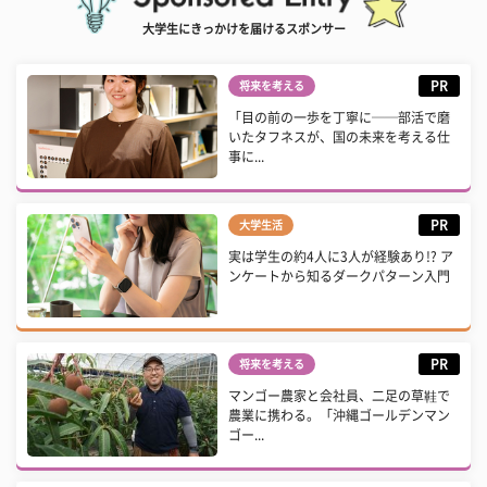
大学生にきっかけを届けるスポンサー
PR
将来を考える
「目の前の一歩を丁寧に──部活で磨
いたタフネスが、国の未来を考える仕
事に...
PR
大学生活
実は学生の約4人に3人が経験あり!? ア
ンケートから知るダークパターン入門
PR
将来を考える
マンゴー農家と会社員、二足の草鞋で
農業に携わる。「沖縄ゴールデンマン
ゴー...