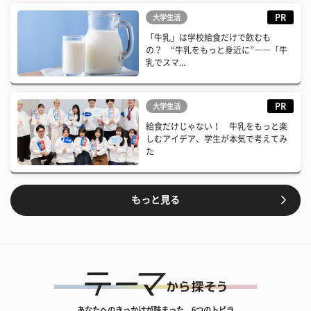
PR
大学生活
「牛乳」は学校給食だけで飲むも
の？ “牛乳をもっと身近に”――「牛
乳でスマ...
PR
大学生活
給食だけじゃない！ 牛乳をもっと楽
しむアイデア、学生が本気で考えてみ
た
もっと見る
あなたへのきっかけが詰まった、6つのトビラ