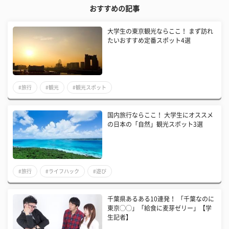
おすすめの記事
大学生の東京観光ならここ！ まず訪れ
たいおすすめ定番スポット4選
#旅行
#観光
#観光スポット
国内旅行ならここ！ 大学生にオススメ
の日本の「自然」観光スポット3選
#旅行
#ライフハック
#遊び
千葉県あるある10連発！ 「千葉なのに
東京◯◯」「給食に麦芽ゼリー」【学
生記者】