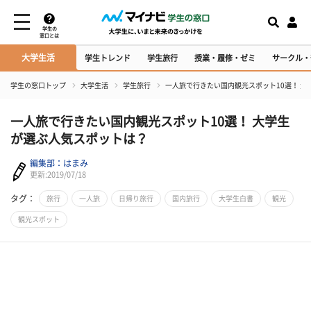
学生の
窓口とは
大学生活
学生トレンド
学生旅行
授業・履修・ゼミ
サークル・
学生の窓口トップ
大学生活
学生旅行
一人旅で行きたい国内観光スポット10選！ 大
一人旅で行きたい国内観光スポット10選！ 大学生
が選ぶ人気スポットは？
編集部：はまみ
更新:2019/07/18
タグ：
旅行
一人旅
日帰り旅行
国内旅行
大学生白書
観光
観光スポット