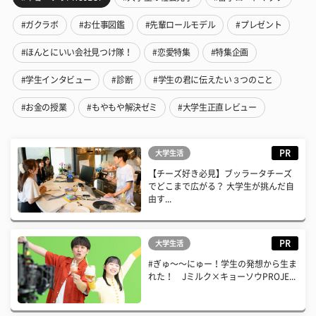
#ガクラボ
#お仕事図鑑
#先輩ロールモデル
#プレゼント
#ほんとにいい会社見つけ隊！
#恋愛特集
#特集企画
#学生インタビュー
#診断
#学生の君に伝えたい３つのこと
#お金の授業
#もやもや解決ゼミ
#大学生正直レビュー
PR
大学生活
【チーズ好き必見】ブッラータチーズ
でどこまで広がる？ 大学生が挑んだ自
由す...
PR
大学生活
#ぎゅ〜〜にゅー！学生の発想から生ま
れた！ Jミルク×キョーソウPROJE...