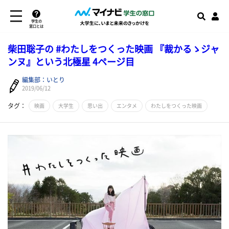
学生の
窓口とは
柴田聡子の #わたしをつくった映画 『裁かるゝジャ
ンヌ』という北極星 4ページ目
編集部：いとり
2019/06/12
タグ：
映画
大学生
思い出
エンタメ
わたしをつくった映画