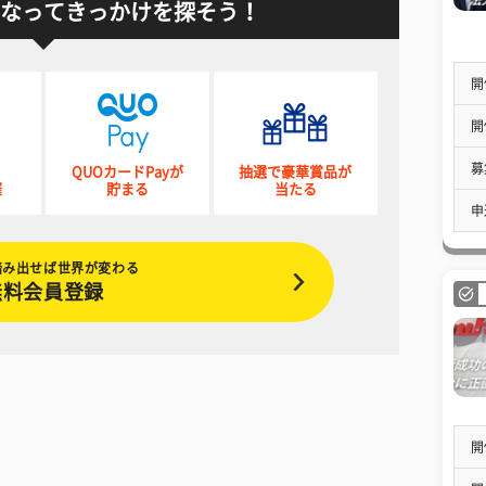
なってきっかけを探そう！
開
開
募
QUOカードPayが
抽選で豪華賞品が
催
貯まる
当たる
申
踏み出せば世界が変わる
無料会員登録
開