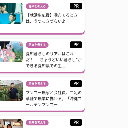
PR
将来を考える
【就活生応援】噛んでるとき
は、うつむきづらいよ。
PR
将来を考える
愛知暮らしのリアルはこれ
だ！ “ちょうどいい暮らし”が
できる愛知県での生...
PR
将来を考える
マンゴー農家と会社員、二足の
草鞋で農業に携わる。「沖縄ゴ
ールデンマンゴー...
PR
将来を考える