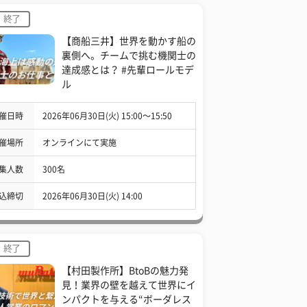
終了
【商船三井】世界を動かす船の
裏側へ。チームで挑む機関士の
達成感とは？ #先輩ロールモデ
ル
催日時
2026年06月30日(火) 15:00〜15:50
催場所
オンラインにて実施
集人数
300名
込締切
2026年06月30日(火) 14:00
終了
【村田製作所】BtoBの魅力発
見！業界の壁を越えて世界にイ
ンパクトを与える“ボーダレス