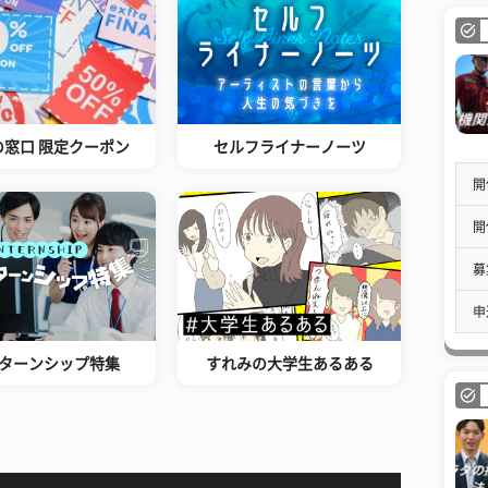
の窓口 限定クーポン
セルフライナーノーツ
開
開
募
申
ターンシップ特集
すれみの大学生あるある