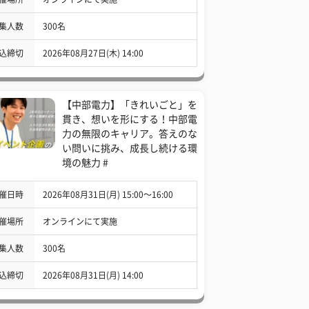
集人数
300名
込締切
2026年08月27日(木) 14:00
【中部電力】「きれいごと」を
貫き、想いを形にする！中部電
力の無限のキャリア。答えのな
い問いに挑み、成長し続ける環
境の魅力 #
催日時
2026年08月31日(月) 15:00〜16:00
催場所
オンラインにて実施
集人数
300名
込締切
2026年08月31日(月) 14:00