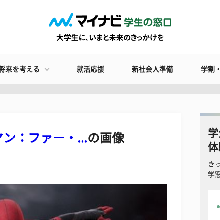
将来を考える
就活応援
新社会人準備
学割
学
：ファー・...
の画像
体
き
学