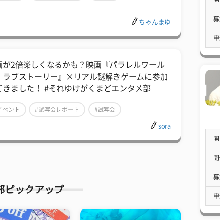
募
ちゃんまゆ
申
画が2倍楽しくなるかも？映画『パラレルワール
・ラブストーリー』×リアル謎解きゲームに参加
てきました！ #それゆけがくまどエンタメ部
イベント
#試写会レポート
#試写会
sora
開
開
募
部ピックアップ
申