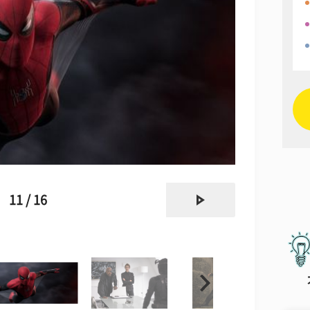
next
11 / 16