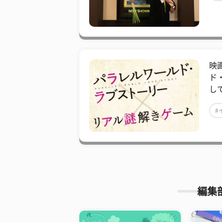
映
ド
し
#
編集