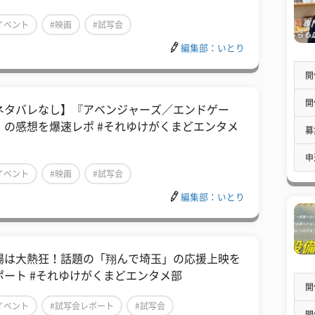
イベント
#映画
#試写会
編集部：いとり
開
開
ネタバレなし】『アベンジャーズ／エンドゲー
』の感想を爆速レポ #それゆけがくまどエンタメ
募
申
イベント
#映画
#試写会
編集部：いとり
場は大熱狂！話題の「翔んで埼玉」の応援上映を
ポート #それゆけがくまどエンタメ部
開
イベント
#試写会レポート
#試写会
開