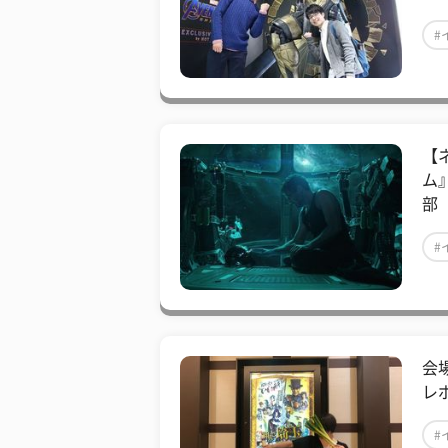
#
【
ム
部
#
会
レ
#