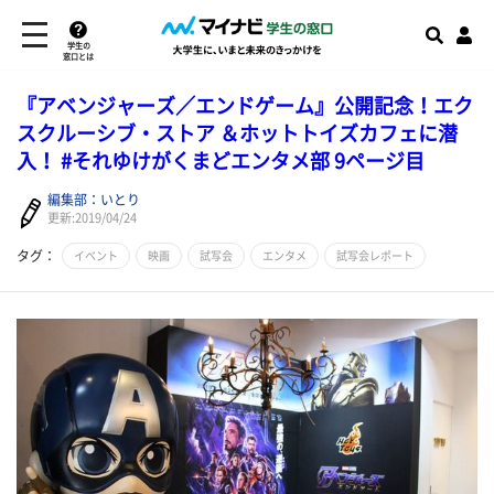
学生の
窓口とは
『アベンジャーズ／エンドゲーム』公開記念！エク
スクルーシブ・ストア ＆ホットトイズカフェに潜
入！ #それゆけがくまどエンタメ部 9ページ目
編集部：いとり
更新:2019/04/24
タグ：
イベント
映画
試写会
エンタメ
試写会レポート