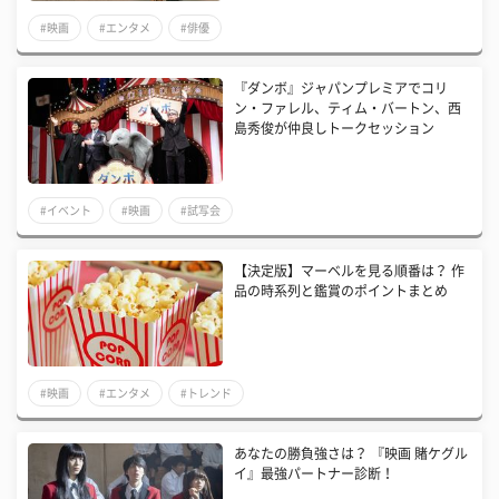
#映画
#エンタメ
#俳優
『ダンボ』ジャパンプレミアでコリ
ン・ファレル、ティム・バートン、西
島秀俊が仲良しトークセッション
#イベント
#映画
#試写会
【決定版】マーベルを見る順番は？ 作
品の時系列と鑑賞のポイントまとめ
#映画
#エンタメ
#トレンド
あなたの勝負強さは？ 『映画 賭ケグル
イ』最強パートナー診断！