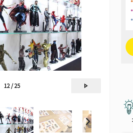
next
12 / 25