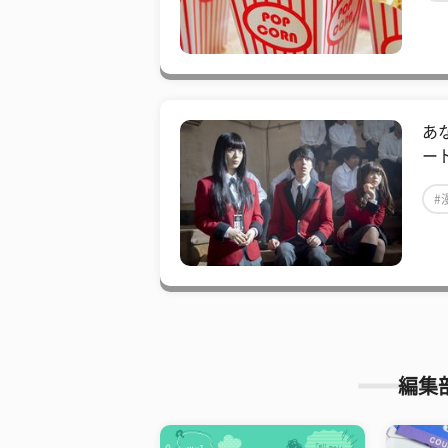
あ
ー
#
編集