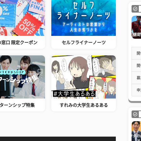
の窓口 限定クーポン
セルフライナーノーツ
開
開
募
申
ターンシップ特集
すれみの大学生あるある