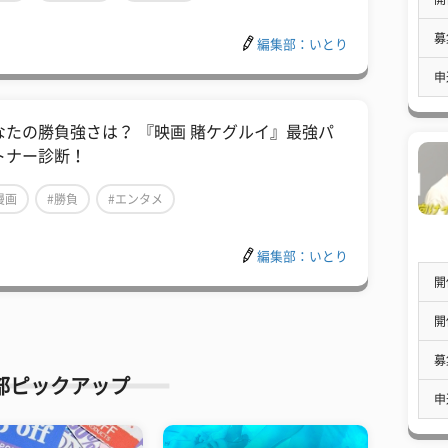
募
編集部：いとり
申
なたの勝負強さは？ 『映画 賭ケグルイ』最強パ
トナー診断！
漫画
#勝負
#エンタメ
編集部：いとり
開
開
募
部ピックアップ
申