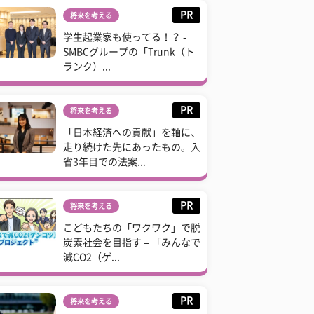
PR
将来を考える
学生起業家も使ってる！？ -
SMBCグループの「Trunk（ト
ランク）...
PR
将来を考える
「日本経済への貢献」を軸に、
走り続けた先にあったもの。入
省3年目での法案...
PR
将来を考える
こどもたちの「ワクワク」で脱
炭素社会を目指す – 「みんなで
減CO2（ゲ...
PR
将来を考える