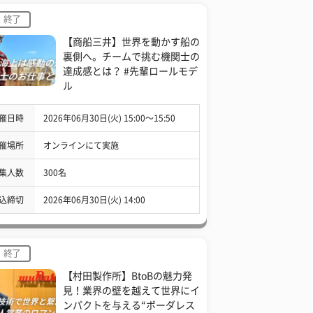
終了
【商船三井】世界を動かす船の
裏側へ。チームで挑む機関士の
達成感とは？ #先輩ロールモデ
ル
催日時
2026年06月30日(火) 15:00〜15:50
催場所
オンラインにて実施
集人数
300名
込締切
2026年06月30日(火) 14:00
終了
【村田製作所】BtoBの魅力発
見！業界の壁を越えて世界にイ
ンパクトを与える“ボーダレス