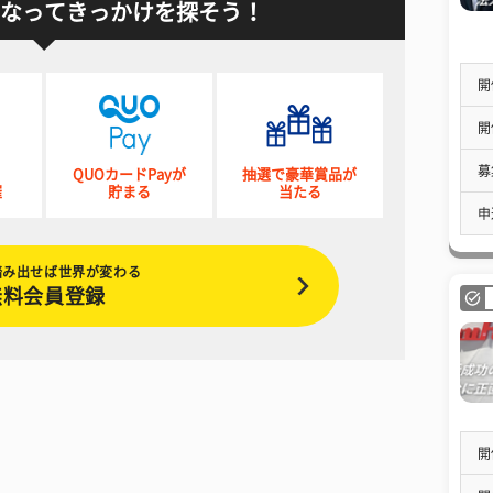
なってきっかけを探そう！
開
開
募
QUOカードPayが
抽選で豪華賞品が
催
貯まる
当たる
申
踏み出せば世界が変わる
無料会員登録
開