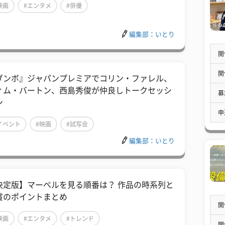
映画
#エンタメ
#俳優
編集部：いとり
開
開
ダンボ』ジャパンプレミアでコリン・ファレル、
ィム・バートン、西島秀俊が仲良しトークセッシ
募
ン
申
イベント
#映画
#試写会
編集部：いとり
決定版】マーベルを見る順番は？ 作品の時系列と
賞のポイントまとめ
開
映画
#エンタメ
#トレンド
開