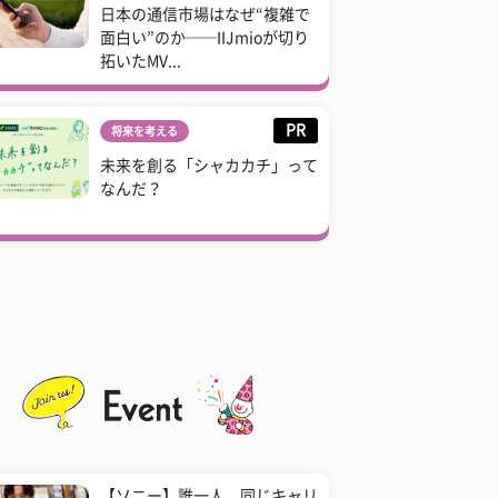
日本の通信市場はなぜ“複雑で
面白い”のか──IIJmioが切り
拓いたMV...
PR
将来を考える
未来を創る「シャカカチ」って
なんだ？
【ソニー】誰一人、同じキャリ