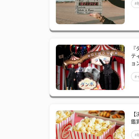
#
『
テ
ョ
#
【
鑑
#