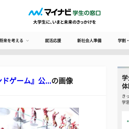
将来を考える
就活応援
新社会人準備
学割
学
ゲーム』公...
の画像
体
き
学