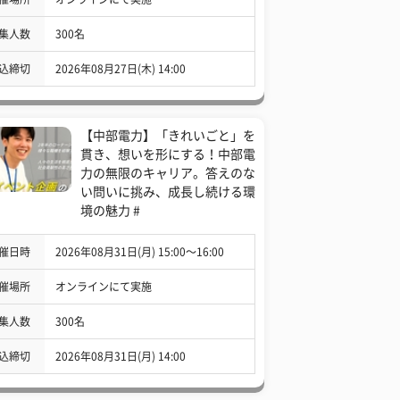
集人数
300名
込締切
2026年08月27日(木) 14:00
【中部電力】「きれいごと」を
貫き、想いを形にする！中部電
力の無限のキャリア。答えのな
い問いに挑み、成長し続ける環
境の魅力 #
催日時
2026年08月31日(月) 15:00〜16:00
催場所
オンラインにて実施
集人数
300名
込締切
2026年08月31日(月) 14:00