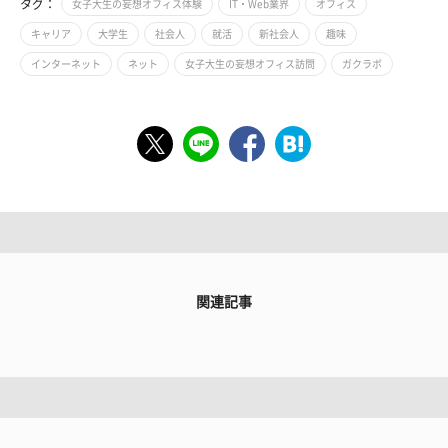
タグ：
女子大生の妄想オフィス体験
IT・Web業界
オフィス
キャリア
大学生
社会人
就活
新社会人
趣味
インターネット
ネット
女子大生の妄想オフィス訪問
ガクラボ
関連記事