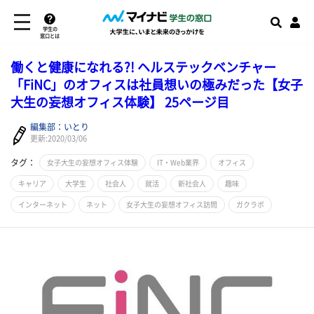
学生の
窓口とは
働くと健康になれる?! ヘルステックベンチャー
「FiNC」のオフィスは社員想いの極みだった【女子
大生の妄想オフィス体験】 25ページ目
編集部：いとり
更新:2020/03/06
タグ：
女子大生の妄想オフィス体験
IT・Web業界
オフィス
キャリア
大学生
社会人
就活
新社会人
趣味
インターネット
ネット
女子大生の妄想オフィス訪問
ガクラボ