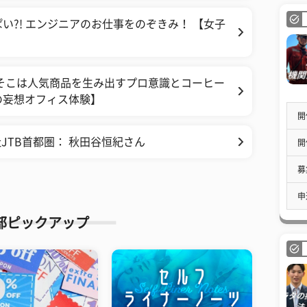
い?! エンジニアのお仕事をのぞきみ！ 【女子
そこは人気商品を生み出すプロ意識とコーヒー
の妄想オフィス体験】
開
JTB首都圏： 秋田谷恒紀さん
開
募
申
部ピックアップ