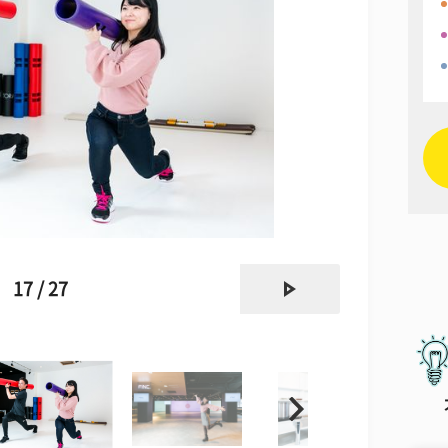
next
17 / 27