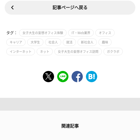
記事ページへ戻る
タグ：
女子大生の妄想オフィス体験
IT・Web業界
オフィス
キャリア
大学生
社会人
就活
新社会人
趣味
インターネット
ネット
女子大生の妄想オフィス訪問
ガクラボ
関連記事