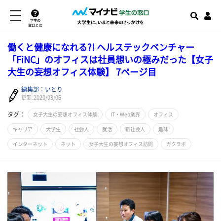
学生の
窓口とは
働くと健康になれる?! ヘルステックベンチャー
「FiNC」のオフィスは社員想いの極みだった【女子
大生の妄想オフィス体験】 7ページ目
編集部：いとり
更新:2020/03/06
タグ：
女子大生の妄想オフィス体験
IT・Web業界
オフィス
キャリア
大学生
社会人
就活
新社会人
趣味
インターネット
ネット
女子大生の妄想オフィス訪問
ガクラボ