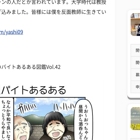
ーンの人だとか言われています。大学時代は教授
ぎ込みました。皆様には僕を反面教師に生きてい
om/yashi09
開
開
イトあるある図鑑Vol.42
募
申