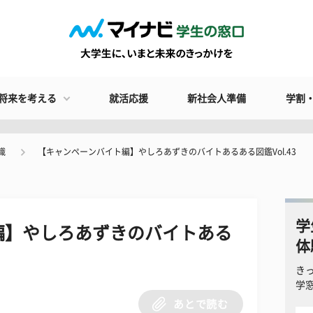
将来を考える
就活応援
新社会人準備
学割
識
【キャンペーンバイト編】やしろあずきのバイトあるある図鑑Vol.43
学
編】やしろあずきのバイトある
体
き
学
あとで読む