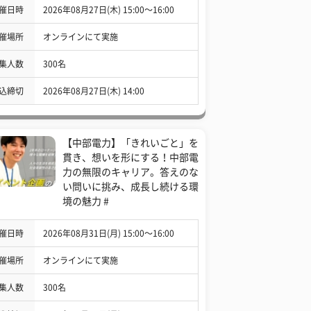
催日時
2026年08月27日(木) 15:00〜16:00
催場所
オンラインにて実施
集人数
300名
込締切
2026年08月27日(木) 14:00
【中部電力】「きれいごと」を
貫き、想いを形にする！中部電
力の無限のキャリア。答えのな
い問いに挑み、成長し続ける環
境の魅力 #
催日時
2026年08月31日(月) 15:00〜16:00
催場所
オンラインにて実施
集人数
300名