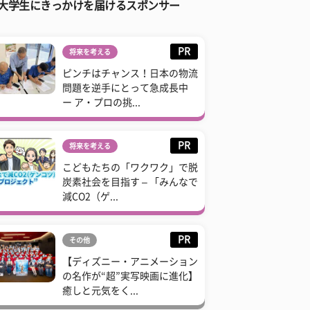
大学生にきっかけを届けるスポンサー
PR
将来を考える
ピンチはチャンス！日本の物流
問題を逆手にとって急成長中
ー ア・プロの挑...
PR
将来を考える
こどもたちの「ワクワク」で脱
炭素社会を目指す – 「みんなで
減CO2（ゲ...
PR
その他
【ディズニー・アニメーション
の名作が“超”実写映画に進化】
癒しと元気をく...