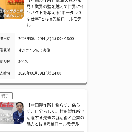
【村田製作所】BtoBの魅力発
見！業界の壁を越えて世界にイ
ンパクトを与える“ボーダレス
な仕事”とは #先輩ロールモデ
ル
催日時
2026年06月09日(火) 15:00〜16:00
催場所
オンラインにて実施
集人数
300名
込締切
2026年06月09日(火) 14:00
終了
【村田製作所】飾らず、偽ら
ず、自分らしく。村田製作所で
活躍する先輩の就活術と企業の
魅力とは #先輩ロールモデル