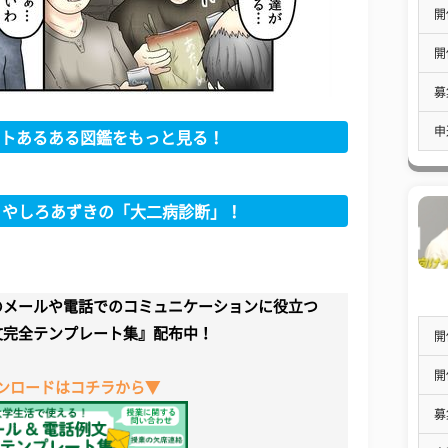
開
開
募
申
トあるある図鑑をもっと見る！
 やしろあずきの「大二病診断」！
のメールや電話でのコミュニケーションに役立つ
文完全テンプレート集』配布中！
開
開
ンロードはコチラから▼
募