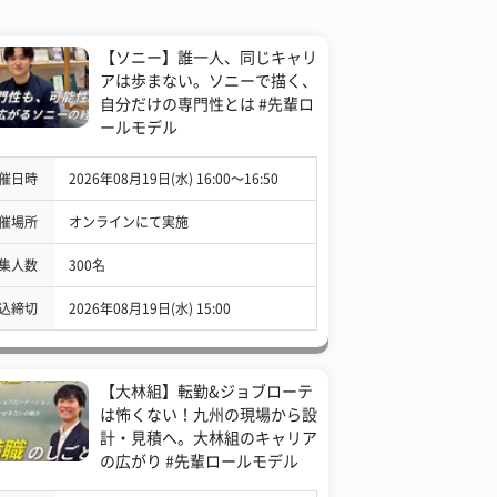
【ソニー】誰一人、同じキャリ
アは歩まない。ソニーで描く、
自分だけの専門性とは #先輩ロ
ールモデル
催日時
2026年08月19日(水) 16:00〜16:50
催場所
オンラインにて実施
集人数
300名
込締切
2026年08月19日(水) 15:00
【大林組】転勤&ジョブローテ
は怖くない！九州の現場から設
計・見積へ。大林組のキャリア
の広がり #先輩ロールモデル