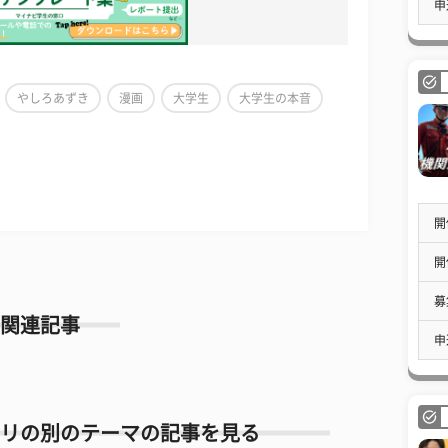
申
やしろあずき
漫画
大学生
大学生の本音
開
開
募
関連記事
申
リの別のテーマの記事を見る