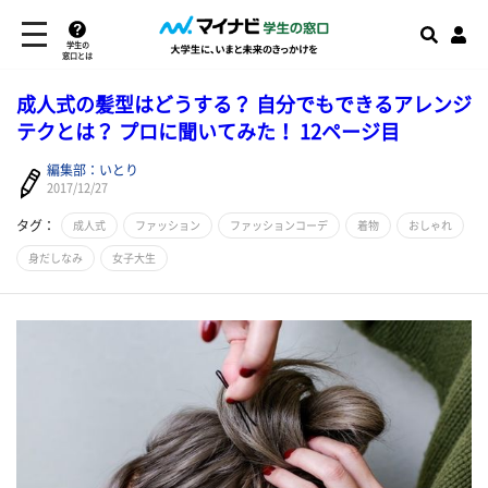
学生の
窓口とは
成人式の髪型はどうする？ 自分でもできるアレンジ
テクとは？ プロに聞いてみた！ 12ページ目
編集部：いとり
2017/12/27
タグ：
成人式
ファッション
ファッションコーデ
着物
おしゃれ
身だしなみ
女子大生