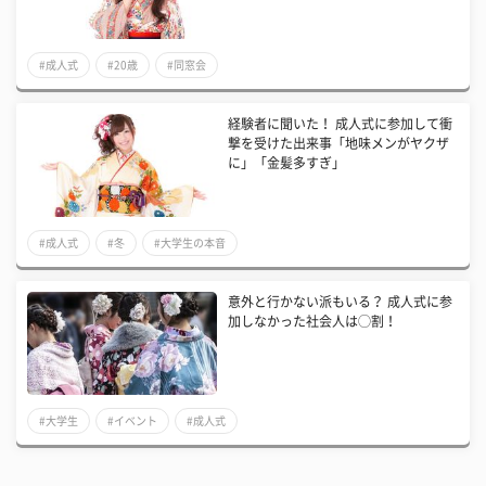
#成人式
#20歳
#同窓会
経験者に聞いた！ 成人式に参加して衝
撃を受けた出来事「地味メンがヤクザ
に」「金髪多すぎ」
#成人式
#冬
#大学生の本音
意外と行かない派もいる？ 成人式に参
加しなかった社会人は◯割！
#大学生
#イベント
#成人式