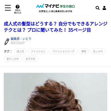
学生の
窓口とは
成人式の髪型はどうする？ 自分でもできるアレンジ
テクとは？ プロに聞いてみた！ 35ページ目
編集部：いとり
2017/12/27
タグ：
成人式
ファッション
ファッションコーデ
着物
おしゃれ
身だしなみ
女子大生