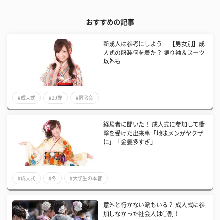
おすすめの記事
新成人は参考にしよう！ 【男女別】成
人式の服装何を着た？ 振り袖＆スーツ
以外も
#成人式
#20歳
#同窓会
経験者に聞いた！ 成人式に参加して衝
撃を受けた出来事「地味メンがヤクザ
に」「金髪多すぎ」
#成人式
#冬
#大学生の本音
意外と行かない派もいる？ 成人式に参
加しなかった社会人は◯割！