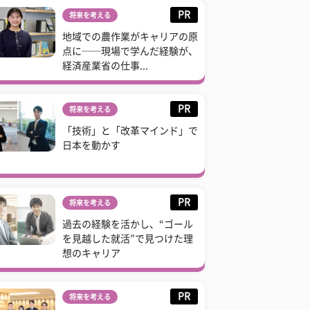
PR
将来を考える
地域での農作業がキャリアの原
点に──現場で学んだ経験が、
経済産業省の仕事...
PR
将来を考える
「技術」と「改革マインド」で
日本を動かす
PR
将来を考える
過去の経験を活かし、“ゴール
を見越した就活”で見つけた理
想のキャリア
PR
将来を考える