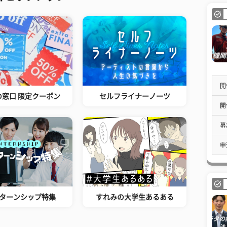
開
の窓口 限定クーポン
セルフライナーノーツ
開
募
申
ターンシップ特集
すれみの大学生あるある