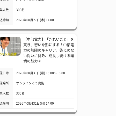
集人数
300名
込締切
2026年08月27日(木) 14:00
【中部電力】「きれいごと」を
貫き、想いを形にする！中部電
力の無限のキャリア。答えのな
い問いに挑み、成長し続ける環
境の魅力 #
催日時
2026年08月31日(月) 15:00〜16:00
催場所
オンラインにて実施
集人数
300名
込締切
2026年08月31日(月) 14:00