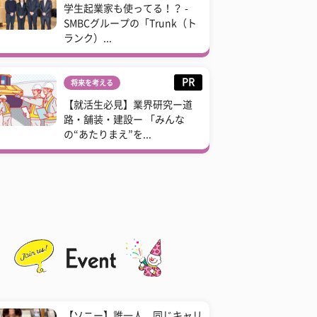
学生起業家も使ってる！？ -
SMBCグループの「Trunk（ト
ランク）...
PR
将来を考える
【就活生必見】業界研究ー道
路・舗装・建設ー 「みんな
の“あたりまえ”を...
【ソニー】誰一人、同じキャリ