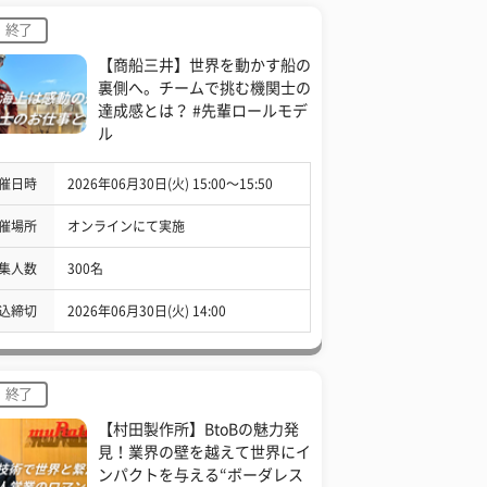
終了
【商船三井】世界を動かす船の
裏側へ。チームで挑む機関士の
達成感とは？ #先輩ロールモデ
ル
催日時
2026年06月30日(火) 15:00〜15:50
催場所
オンラインにて実施
集人数
300名
込締切
2026年06月30日(火) 14:00
終了
【村田製作所】BtoBの魅力発
見！業界の壁を越えて世界にイ
ンパクトを与える“ボーダレス