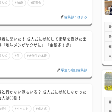
成人式
#20歳
#同窓会
編集部：はまみ
開
開
験者に聞いた！ 成人式に参加して衝撃を受けた出
事「地味メンがヤクザに」「金髪多すぎ」
募
成人式
#冬
#大学生の本音
申
学生の窓口編集部
外と行かない派もいる？ 成人式に参加しなかった
会人は◯割！
開
大学生
#イベント
#成人式
開