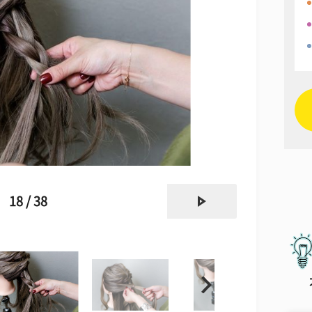
next
18 / 38