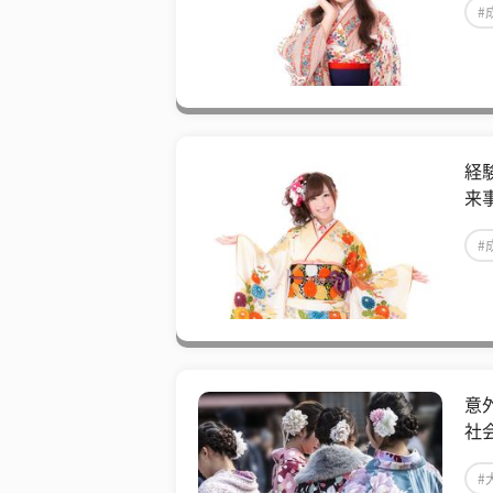
#
経
来
#
意
社
#