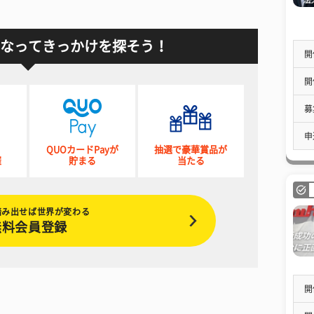
なってきっかけを探そう！
開
開
募
申
QUOカードPayが
抽選で豪華賞品が
催
貯まる
当たる
踏み出せば世界が変わる
無料会員登録
開