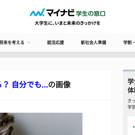
将来を考える
就活応援
新社会人準備
学割
学
 自分でも...
の画像
体
き
学