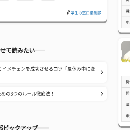
募
学生の窓口編集部
申
せて読みたい
くイメチェンを成功させるコツ「夏休み中に変
開
開
めの3つのルール徹底法！
募
申
部ピックアップ